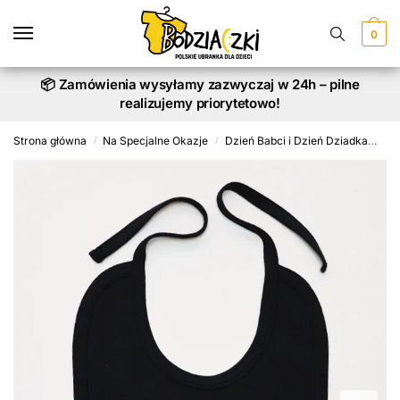
Skip
Skip
to
to
0
navigation
content
📦 Zamówienia wysyłamy zazwyczaj w 24h – pilne
realizujemy priorytetowo!
Strona główna
Na Specjalne Okazje
Dzień Babci i Dzień Dziadka
Śli
/
/