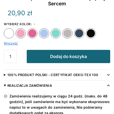
Sercem
20,90
zł
-
WYBIERZ KOLOR
:
Biały
Różowy
Ciemny Różowy
Błękitny
Miętowy
Szary
Granat
Wyczyść
ilość
Dodaj do koszyka
Śliniak
z
napisem
100% PRODUKT POLSKI - CERTYFIKAT OEKO-TEX 100
Dziadku
Jesteś
REALIZACJA ZAMÓWIENIA
Najlepszy
z
Zamówienia realizujemy w ciągu 24 godz. (maks. do 48
Sercem
godzin), jeśli zamówienie ma być wykonane ekspresowo
napisz to w uwagach do zamówienia, Nie pobieramy
dodatkowych opłat za ekspres.