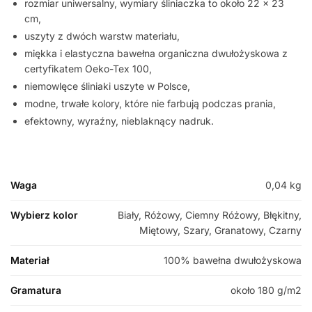
rozmiar uniwersalny, wymiary śliniaczka to około 22 x 23
cm,
uszyty z dwóch warstw materiału,
miękka i elastyczna bawełna organiczna dwułożyskowa z
certyfikatem Oeko-Tex 100,
niemowlęce śliniaki uszyte w Polsce,
modne, trwałe kolory, które nie farbują podczas prania,
efektowny, wyraźny, nieblaknący nadruk.
Waga
0,04 kg
Wybierz kolor
Biały, Różowy, Ciemny Różowy, Błękitny,
Miętowy, Szary, Granatowy, Czarny
Materiał
100% bawełna dwułożyskowa
Gramatura
około 180 g/m2