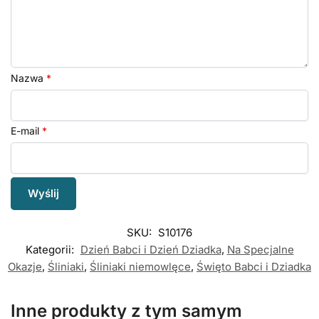
Nazwa
*
E-mail
*
SKU:
S10176
Kategorii:
Dzień Babci i Dzień Dziadka
,
Na Specjalne
Okazje
,
Śliniaki
,
Śliniaki niemowlęce
,
Święto Babci i Dziadka
Inne produkty z tym samym