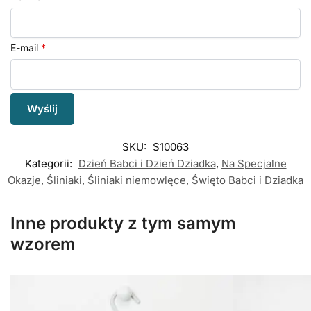
E-mail
*
SKU:
S10063
Kategorii:
Dzień Babci i Dzień Dziadka
,
Na Specjalne
Okazje
,
Śliniaki
,
Śliniaki niemowlęce
,
Święto Babci i Dziadka
Inne produkty z tym samym
wzorem