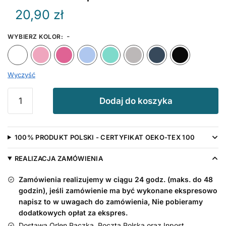
20,90
zł
-
WYBIERZ KOLOR
:
Biały
Różowy
Ciemny Różowy
Błękitny
Miętowy
Szary
Granat
Wyczyść
ilość
Dodaj do koszyka
Śliniak
z
napisem
100% PRODUKT POLSKI - CERTYFIKAT OEKO-TEX 100
100
Lat
REALIZACJA ZAMÓWIENIA
Dziadku
Zamówienia realizujemy w ciągu 24 godz. (maks. do 48
godzin), jeśli zamówienie ma być wykonane ekspresowo
napisz to w uwagach do zamówienia, Nie pobieramy
dodatkowych opłat za ekspres.
Dostawa Orlen Paczka, Poczta Polska oraz Inpost