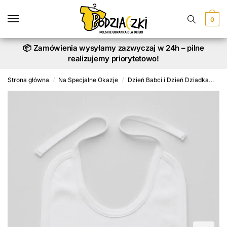
Skip
Skip
to
to
0
navigation
content
📦 Zamówienia wysyłamy zazwyczaj w 24h – pilne
realizujemy priorytetowo!
Strona główna
Na Specjalne Okazje
Dzień Babci i Dzień Dziadka
Śli
/
/