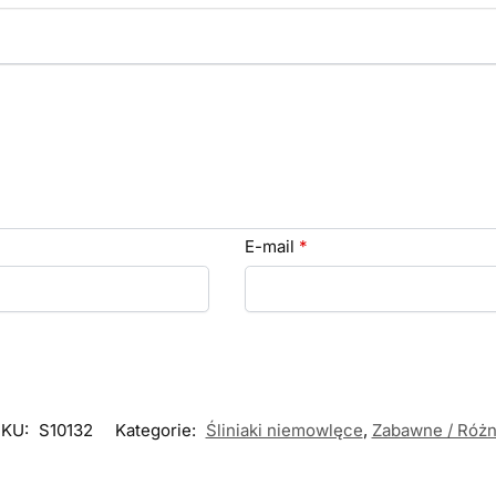
E-mail
*
SKU:
S10132
Kategorie:
Śliniaki niemowlęce
,
Zabawne / Róż