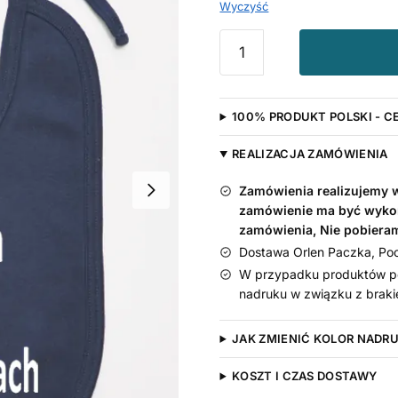
Wyczyść
ilość
Śliniak
z
napisami
100% PRODUKT POLSKI - C
Tego
Szefa
REALIZACJA ZAMÓWIENIA
Trzeba
Nosić
Zamówienia realizujemy w 
Na
zamówienie ma być wyko
Rękach
zamówienia, Nie pobiera
Dostawa Orlen Paczka, Pocz
W przypadku produktów pe
nadruku w związku z braki
JAK ZMIENIĆ KOLOR NADR
KOSZT I CZAS DOSTAWY