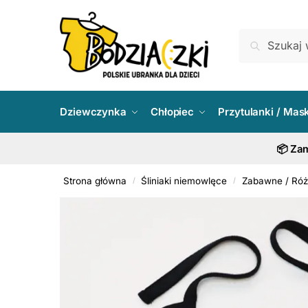
Skip
Skip
to
to
Szukaj:
Szukaj
navigation
content
Dziewczynka
Chłopiec
Przytulanki / Mas
📦 Zam
Strona główna
Śliniaki niemowlęce
Zabawne / Ró
/
/