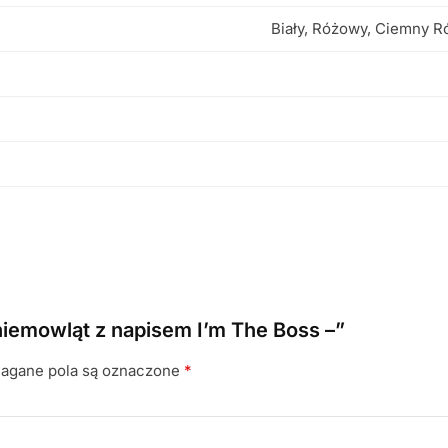
Biały, Różowy, Ciemny R
 niemowląt z napisem I’m The Boss –”
gane pola są oznaczone
*