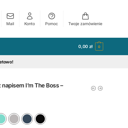
Mail
Konto
Pomoc
Twoje zamówienie
0,00
zł
0
tetowo!
 z napisem I’m The Boss –
y
Ciemny Różowy
Błękitny
Miętowy
Szary
Granatowy
Czarny