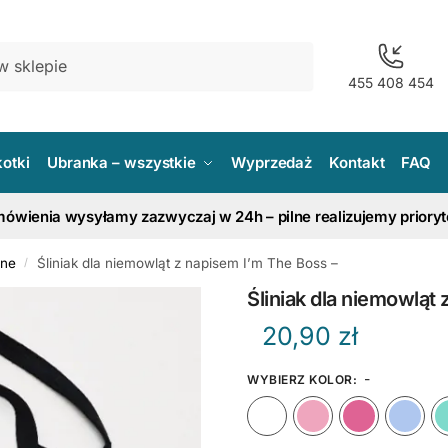
455 408 454
kotki
Ubranka – wszystkie
Wyprzedaż
Kontakt
FAQ
ówienia wysyłamy zazwyczaj w 24h – pilne realizujemy priory
żne
Śliniak dla niemowląt z napisem I’m The Boss –
/
Śliniak dla niemowląt
20,90
zł
-
WYBIERZ KOLOR
:
Biały
Różow