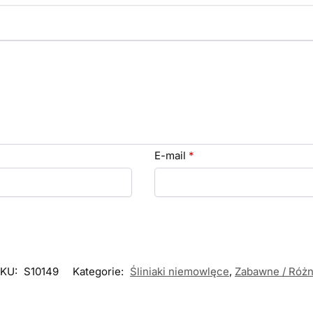
E-mail
*
KU:
S10149
Kategorie:
Śliniaki niemowlęce
,
Zabawne / Róż