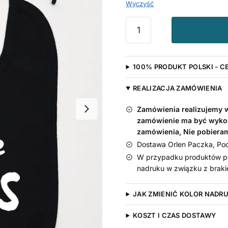
Wyczyść
ilość
Śliniak
dla
niemowląt
100% PRODUKT POLSKI - C
z
napisem
REALIZACJA ZAMÓWIENIA
I'm
The
Zamówienia realizujemy w 
Boss
zamówienie ma być wyko
-
zamówienia, Nie pobiera
Dostawa Orlen Paczka, Pocz
W przypadku produktów pe
nadruku w związku z braki
JAK ZMIENIĆ KOLOR NADR
KOSZT I CZAS DOSTAWY