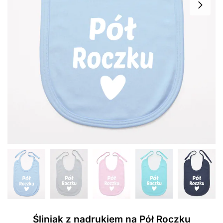
Śliniak z nadrukiem na Pół Roczku