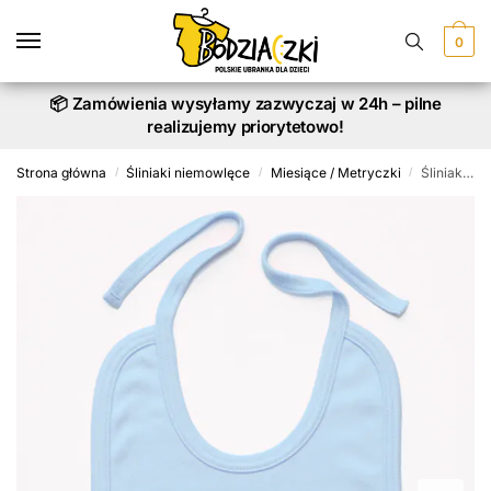
Skip
Skip
to
to
0
navigation
content
📦 Zamówienia wysyłamy zazwyczaj w 24h – pilne
realizujemy priorytetowo!
Strona główna
Śliniaki niemowlęce
Miesiące / Metryczki
Śliniak z nadrukiem na Pół Roczku
/
/
/