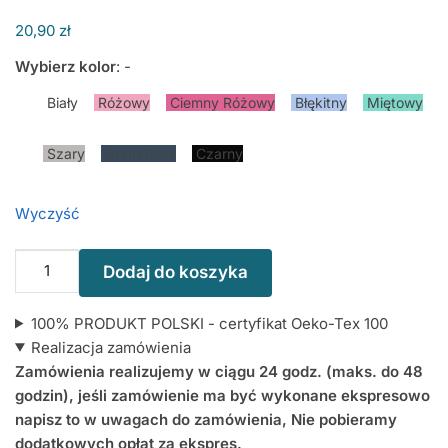
20,90
zł
Wybierz kolor
:
-
Biały
Różowy
Ciemny Różowy
Błękitny
Miętowy
Szary
Granatowy
Czarny
Wyczyść
ilość
Dodaj do koszyka
Śliniak
z
100% PRODUKT POLSKI - certyfikat Oeko-Tex 100
nadrukiem
Realizacja zamówienia
na
Zamówienia realizujemy w ciągu 24 godz. (maks. do 48
Pół
godzin), jeśli zamówienie ma być wykonane ekspresowo
Roczku
napisz to w uwagach do zamówienia, Nie pobieramy
dodatkowych opłat za ekspres.