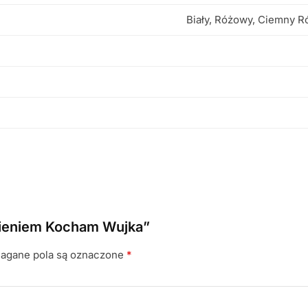
Biały, Różowy, Ciemny R
imieniem Kocham Wujka”
gane pola są oznaczone
*