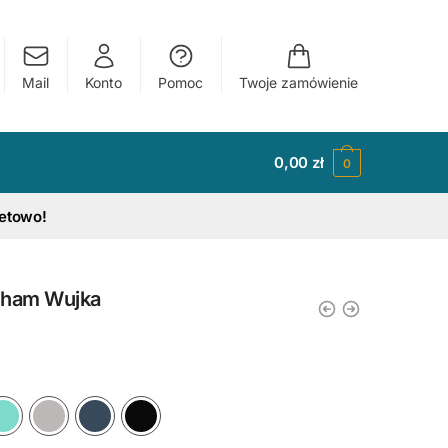
Mail
Konto
Pomoc
Twoje zamówienie
0,00
zł
0
tetowo!
ocham Wujka
y
Ciemny Różowy
Błękitny
Miętowy
Szary
Granatowy
Czarny