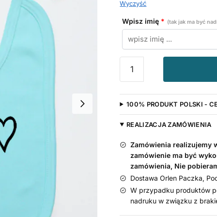
Wyczyść
Wpisz imię
*
(tak jak ma być na
ilość
Śliniak
z
imieniem
100% PRODUKT POLSKI - C
Kocham
Wujka
REALIZACJA ZAMÓWIENIA
Zamówienia realizujemy w 
zamówienie ma być wyko
zamówienia, Nie pobiera
Dostawa Orlen Paczka, Pocz
W przypadku produktów pe
nadruku w związku z braki