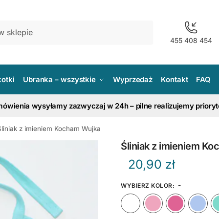
455 408 454
kotki
Ubranka – wszystkie
Wyprzedaż
Kontakt
FAQ
ówienia wysyłamy zazwyczaj w 24h – pilne realizujemy priory
Śliniak z imieniem Kocham Wujka
Śliniak z imieniem K
20,90
zł
-
WYBIERZ KOLOR
:
Biały
Różow