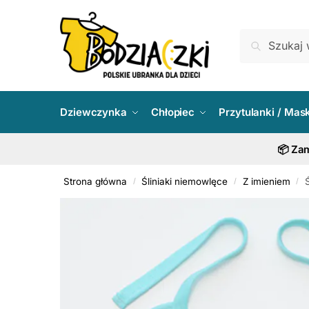
Skip
Skip
to
to
Szukaj:
Szukaj
navigation
content
Dziewczynka
Chłopiec
Przytulanki / Mas
📦 Zam
Strona główna
Śliniaki niemowlęce
Z imieniem
/
/
/