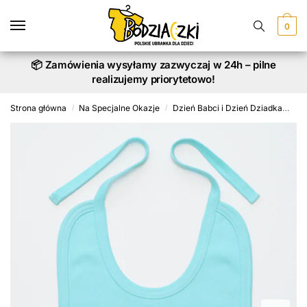
Skip
Skip
to
to
0
navigation
content
📦 Zamówienia wysyłamy zazwyczaj w 24h – pilne
realizujemy priorytetowo!
Strona główna
Na Specjalne Okazje
Dzień Babci i Dzień Dziadka
Śli
/
/