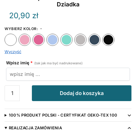
Dziadka
20,90
zł
-
WYBIERZ KOLOR
:
Biały
Różowy
Ciemny Różowy
Błękitny
Miętowy
Szary
Granat
Wyczyść
Wpisz imię
*
(tak jak ma być nadrukowane)
ilość
Dodaj do koszyka
Śliniak
Super
Wnusio
100% PRODUKT POLSKI - CERTYFIKAT OEKO-TEX 100
Dziadka
z
REALIZACJA ZAMÓWIENIA
Imieniem