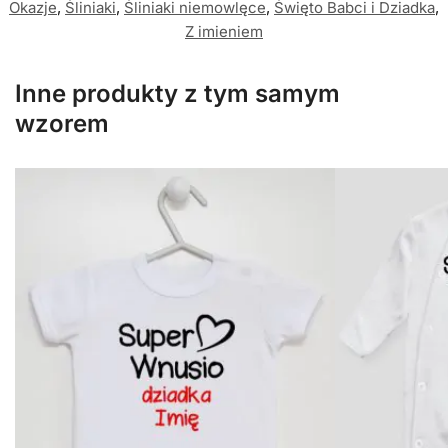
Okazje
,
Śliniaki
,
Śliniaki niemowlęce
,
Święto Babci i Dziadka
,
Z imieniem
Inne produkty z tym samym
wzorem