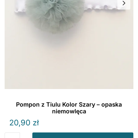
Pompon z Tiulu Kolor Szary – opaska
niemowlęca
20,90
zł
ilość