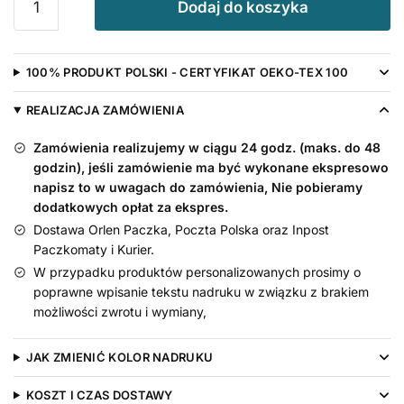
Dodaj do koszyka
Pompon
z
Tiulu
100% PRODUKT POLSKI - CERTYFIKAT OEKO-TEX 100
Kolor
Szary
REALIZACJA ZAMÓWIENIA
-
opaska
Zamówienia realizujemy w ciągu 24 godz. (maks. do 48
niemowlęca
godzin), jeśli zamówienie ma być wykonane ekspresowo
napisz to w uwagach do zamówienia, Nie pobieramy
dodatkowych opłat za ekspres.
Dostawa Orlen Paczka, Poczta Polska oraz Inpost
Paczkomaty i Kurier.
W przypadku produktów personalizowanych prosimy o
poprawne wpisanie tekstu nadruku w związku z brakiem
możliwości zwrotu i wymiany,
JAK ZMIENIĆ KOLOR NADRUKU
KOSZT I CZAS DOSTAWY