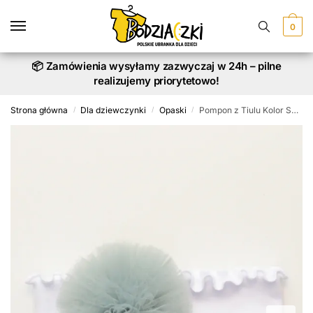
Skip
Skip
to
to
0
navigation
content
📦 Zamówienia wysyłamy zazwyczaj w 24h – pilne
realizujemy priorytetowo!
Strona główna
Dla dziewczynki
Opaski
Pompon z Tiulu Kolor Szary – opaska niemowlęca
/
/
/