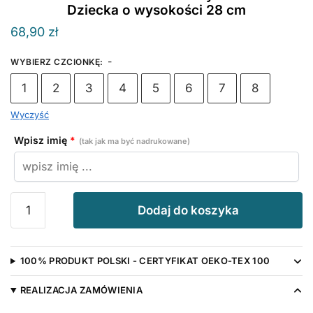
Dziecka o wysokości 28 cm
68,90
zł
-
WYBIERZ CZCIONKĘ
:
1
2
3
4
5
6
7
8
Wyczyść
Wpisz imię
*
(tak jak ma być nadrukowane)
ilość
Dodaj do koszyka
Pluszak
Jednorożec
Różowy
100% PRODUKT POLSKI - CERTYFIKAT OEKO-TEX 100
z
Imieniem
REALIZACJA ZAMÓWIENIA
Dziecka