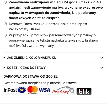
o
Zamówienia realizujemy w ciągu 24 godz. (maks. do 48
wysokości
godzin), jeśli zamówienie ma być wykonane ekspresowo
28
napisz to w uwagach do zamówienia, Nie pobieramy
dodatkowych opłat za ekspres.
cm
Dostawa Orlen Paczka, Poczta Polska oraz Inpost
Paczkomaty i Kurier.
W przypadku produktów personalizowanych prosimy o
poprawne wpisanie tekstu nadruku w związku z brakiem
możliwości zwrotu i wymiany,
JAK ZMIENIĆ KOLOR NADRUKU
KOSZT I CZAS DOSTAWY
DARMOWA DOSTAWA OD 200 ZŁ
Gwarantowana bezpieczna płatność i dostawa