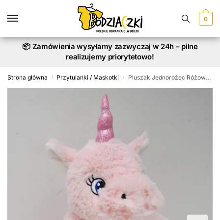
Skip
Skip
to
to
0
navigation
content
📦 Zamówienia wysyłamy zazwyczaj w 24h – pilne
realizujemy priorytetowo!
Strona główna
Przytulanki / Maskotki
Pluszak Jednorożec Różowy z Imieniem Dziecka o wysokości 28 cm
/
/