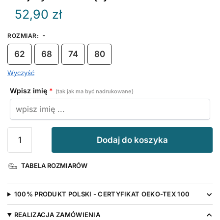
52,90
zł
-
ROZMIAR
:
62
68
74
80
Wyczyść
Wpisz imię
*
(tak jak ma być nadrukowane)
ilość
Dodaj do koszyka
Pajacyk
niemowlęcy
TABELA ROZMIARÓW
Chmurka
z
Imieniem
100% PRODUKT POLSKI - CERTYFIKAT OEKO-TEX 100
REALIZACJA ZAMÓWIENIA