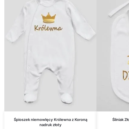
Śpioszek niemowlęcy Królewna z Koroną
Śliniak Z
nadruk złoty