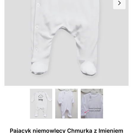
Pajacyk niemowlęcy Chmurka z Imieniem