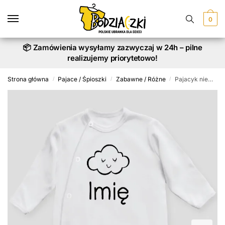
Skip
Skip
to
to
0
navigation
content
📦 Zamówienia wysyłamy zazwyczaj w 24h – pilne
realizujemy priorytetowo!
Strona główna
Pajace / Śpioszki
Zabawne / Różne
Pajacyk niemowlęcy Chmurka z Imieniem
/
/
/