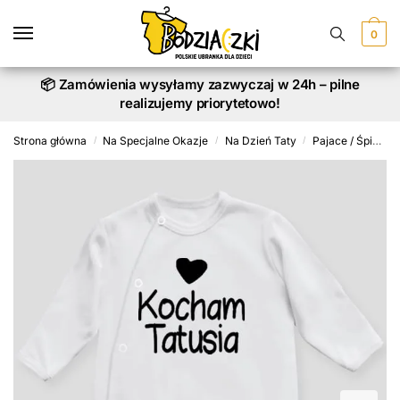
Skip
Skip
to
to
0
navigation
content
📦 Zamówienia wysyłamy zazwyczaj w 24h – pilne
realizujemy priorytetowo!
Strona główna
Na Specjalne Okazje
Na Dzień Taty
Pajace / Śpioszki
/
/
/