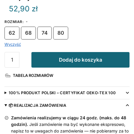
52,90
zł
-
ROZMIAR
:
62
68
74
80
Wyczyść
ilość
Dodaj do koszyka
Pajacyk
Kocham
TABELA ROZMIARÓW
Tatusia
z
Serduszkiem
100% PRODUKT POLSKI – CERTYFIKAT OEKO-TEX 100
📦 REALIZACJA ZAMÓWIENIA
Zamówienia realizujemy w ciągu 24 godz. (maks. do 48
godzin).
Jeśli zamówienie ma być wykonane ekspresowo,
napisz to w uwagach do zamówienia — nie pobieramy za to