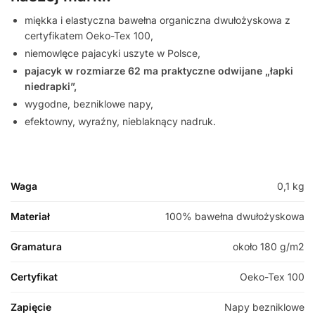
miękka i elastyczna bawełna organiczna dwułożyskowa z
certyfikatem Oeko-Tex 100,
niemowlęce pajacyki uszyte w Polsce,
pajacyk w rozmiarze 62 ma praktyczne odwijane „łapki
niedrapki”,
wygodne, bezniklowe napy,
efektowny, wyraźny, nieblaknący nadruk.
Waga
0,1 kg
Materiał
100% bawełna dwułożyskowa
Gramatura
około 180 g/m2
Certyfikat
Oeko-Tex 100
Zapięcie
Napy bezniklowe