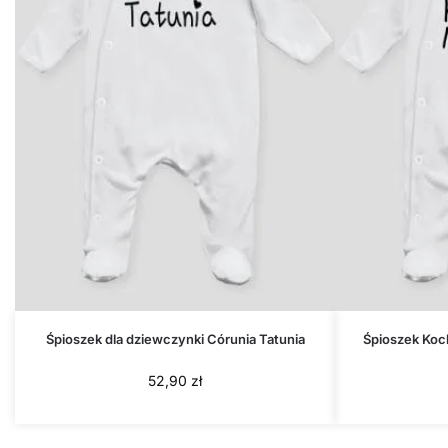
Śpioszek dla dziewczynki Córunia Tatunia
Śpioszek Ko
52,90
zł