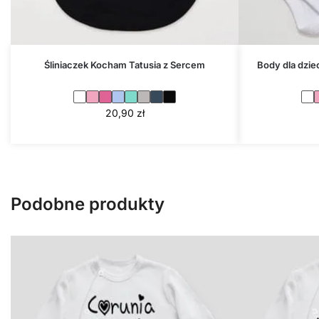
Śliniaczek Kocham Tatusia z Sercem
Body dla dzie
20,90
zł
Podobne produkty