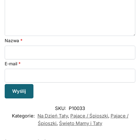
Nazwa
*
E-mail
*
SKU:
P10033
Kategorie:
Na Dzień Taty
,
Pajace / Śpioszki
,
Pajace /
Śpioszki
,
Święto Mamy i Taty