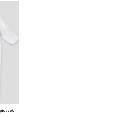
śpioszek