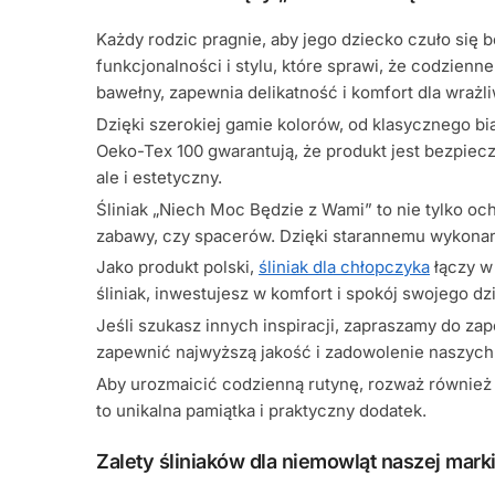
Każdy rodzic pragnie, aby jego dziecko czuło się 
funkcjonalności i stylu, które sprawi, że codzien
bawełny, zapewnia delikatność i komfort dla wrażli
Dzięki szerokiej gamie kolorów, od klasycznego bia
Oeko-Tex 100 gwarantują, że produkt jest bezpieczny 
ale i estetyczny.
Śliniak „Niech Moc Będzie z Wami” to nie tylko o
zabawy, czy spacerów. Dzięki starannemu wykonani
Jako produkt polski,
śliniak dla chłopczyka
łączy w
śliniak, inwestujesz w komfort i spokój swojego 
Jeśli szukasz innych inspiracji, zapraszamy do za
zapewnić najwyższą jakość i zadowolenie naszych 
Aby urozmaicić codzienną rutynę, rozważ również n
to unikalna pamiątka i praktyczny dodatek.
Zalety śliniaków dla niemowląt naszej marki