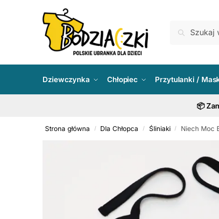
Skip
Skip
to
to
Szukaj:
Szukaj
navigation
content
Dziewczynka
Chłopiec
Przytulanki / Mas
📦 Zam
Strona główna
Dla Chłopca
Śliniaki
Niech Moc B
/
/
/