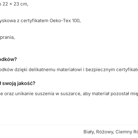
o 22 x 23 cm,
yskowa z certyfikatem Oeko-Tex 100,
prania,
rodków?
odków dzięki delikatnemu materiałowi i bezpiecznym certyfika
ł swoją jakość?
oraz unikanie suszenia w suszarce, aby materiał pozostał miękk
Biały, Różowy, Ciemny R