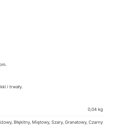
tom.
i i trwały.
0,04 kg
óżowy, Błękitny, Miętowy, Szary, Granatowy, Czarny