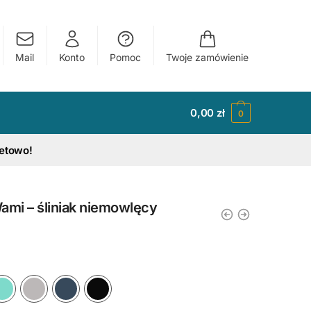
Mail
Konto
Pomoc
Twoje zamówienie
0,00
zł
0
tetowo!
ami – śliniak niemowlęcy
y
Ciemny Różowy
Błękitny
Miętowy
Szary
Granatowy
Czarny