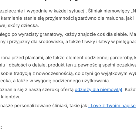
bezpiecznie i wygodnie w każdej sytuacji. Śliniak niemowlęcy 
ne karmienie stanie się przyjemnością zarówno dla malucha, ja
wej skóry dziecka.
łego po wyrazisty granatowy, każdy znajdzie coś dla siebie. Ma
i przyjazny dla środowiska, a także trwały i łatwy w pielęgnacji
chrona przed plamami, ale także element codziennej garderoby,
u i dbałości o detale, produkt ten z pewnością spełni oczeki
 sobie tradycję z nowoczesnością, co czyni go wyjątkowym wy
dziecka, a także w wygodę codziennego użytkowania.
poznania się z naszą szeroką ofertą
odzieży dla niemowląt
. Każd
klientów.
asze personalizowane śliniaki, takie jak
I Love z Twoim napis
: