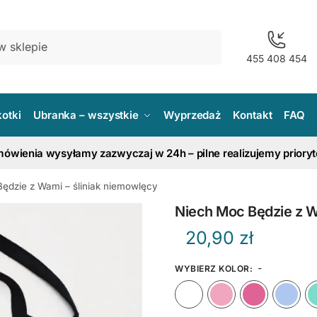
455 408 454
kotki
Ubranka – wszystkie
Wyprzedaż
Kontakt
FAQ
ówienia wysyłamy zazwyczaj w 24h – pilne realizujemy priory
ędzie z Wami – śliniak niemowlęcy
Niech Moc Będzie z W
20,90
zł
-
WYBIERZ KOLOR
:
Biały
Różow