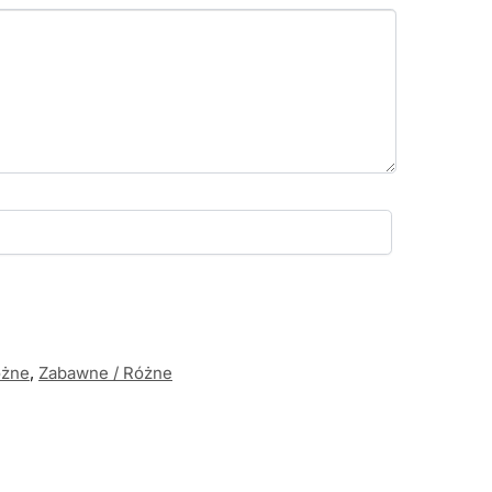
óżne
,
Zabawne / Różne