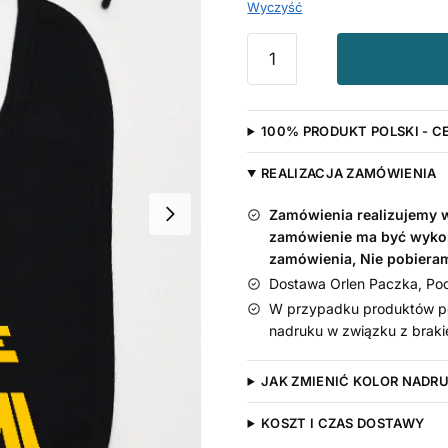
Wyczyść
ilość
Niech
Moc
Będzie
100% PRODUKT POLSKI - C
z
Wami
REALIZACJA ZAMÓWIENIA
-
śliniak
Zamówienia realizujemy w 
niemowlęcy
zamówienie ma być wyko
zamówienia, Nie pobiera
Dostawa Orlen Paczka, Pocz
W przypadku produktów pe
nadruku w związku z braki
JAK ZMIENIĆ KOLOR NADR
KOSZT I CZAS DOSTAWY