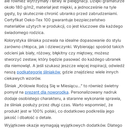
ale również wytrzymały i łatwy w pielęgnacji. Dzięki gramaturze
około 180 g/m2, materiał jest miękki, a jednocześnie na tyle
gęsty, by skutecznie chronić ubranko przed zabrudzeniami.
Certyfikat Oeko-Tex 100 gwarantuje bezpieczeństwo
materiałów użytych w produkcji, co jest kluczowe dla każdego
świadomego rodzica.
Kolorystyka śliniaka pozwala na idealne dopasowanie do stylu
zarówno chłopca, jak i dziewczynki. Wybierając spośród takich
odcieni jak biały, różowy, błękitny czy miętowy, możesz
stworzyć zestaw, który będzie pasować do każdego ubranek
dla niemowląt. A jeśli szukasz jeszcze więcej inspiracji, odwiedź
naszą
podkategorię śliniaków
, gdzie znajdziesz wiele innych
ciekawych wzorów.
Śliniak „Królowie Rodzą Się w Miesiącu…” to również świetny
pomysł na
prezent dla noworodka
. Personalizowany nadruk
dodaje osobistego charakteru, a staranne wykonanie sprawia,
że śliniak posłuży przez długi czas. Warto wspomnieć, że
produkt jest w 100% polski, co dodatkowo podkreśla jego
jakość i dbałość o detale.
Wyjątkowe okazje wymagają wyjątkowych dodatków. Dlatego