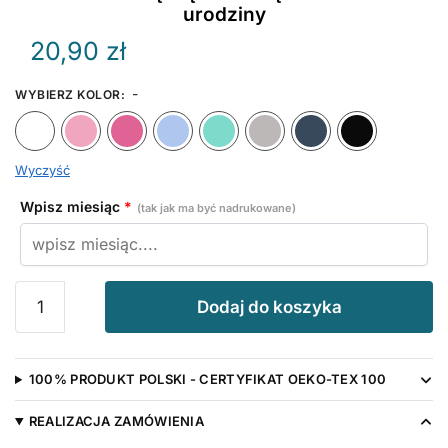
urodziny
20,90
zł
-
WYBIERZ KOLOR
:
Biały
Różowy
Ciemny Różowy
Błękitny
Miętowy
Szary
Granat
Wyczyść
Wpisz miesiąc
*
(tak jak ma być nadrukowane)
ilość
Dodaj do koszyka
Królowie
Rodzą
Się
100% PRODUKT POLSKI - CERTYFIKAT OEKO-TEX 100
w
Miesiącu…
REALIZACJA ZAMÓWIENIA
-