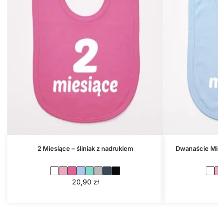
2 Miesiące – śliniak z nadrukiem
Dwanaście Mie
20,90
zł