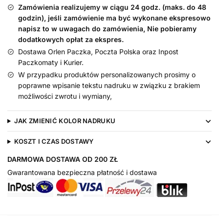
śliniak
Zamówienia realizujemy w ciągu 24 godz. (maks. do 48
na
godzin), jeśli zamówienie ma być wykonane ekspresowo
urodziny
napisz to w uwagach do zamówienia, Nie pobieramy
dodatkowych opłat za ekspres.
Dostawa Orlen Paczka, Poczta Polska oraz Inpost
Paczkomaty i Kurier.
W przypadku produktów personalizowanych prosimy o
poprawne wpisanie tekstu nadruku w związku z brakiem
możliwości zwrotu i wymiany,
JAK ZMIENIĆ KOLOR NADRUKU
KOSZT I CZAS DOSTAWY
DARMOWA DOSTAWA OD 200 ZŁ
Gwarantowana bezpieczna płatność i dostawa