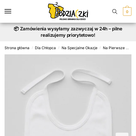
Skip
Skip
to
to
0
navigation
content
📦 Zamówienia wysyłamy zazwyczaj w 24h – pilne
realizujemy priorytetowo!
Strona główna
Dla Chłopca
Na Specjalne Okazje
Na Pierwsze Urodziny
/
/
/