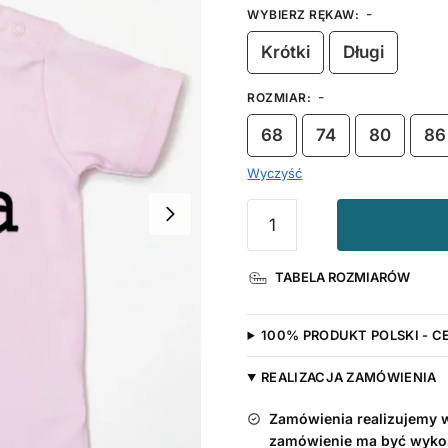
-
WYBIERZ RĘKAW
:
Krótki
Długi
-
ROZMIAR
:
68
74
80
86
Wyczyść
ilość
Koszulka
z
TABELA ROZMIARÓW
napisami
I
Love
100% PRODUKT POLSKI - C
Mama
REALIZACJA ZAMÓWIENIA
Zamówienia realizujemy w 
zamówienie ma być wyko