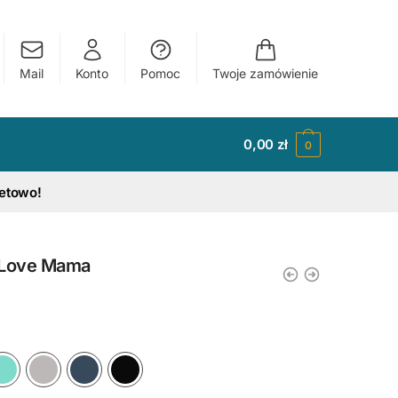
Mail
Konto
Pomoc
Twoje zamówienie
0,00
zł
0
tetowo!
I Love Mama
y
Ciemny Różowy
Błękitny
Miętowy
Szary
Granatowy
Czarny