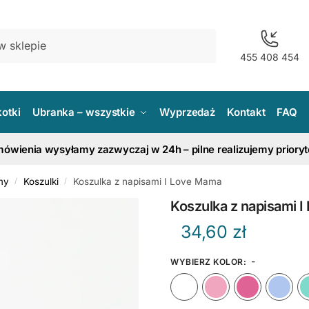
455 408 454
kotki
Ubranka – wszystkie
Wyprzedaż
Kontakt
FAQ
ówienia wysyłamy zazwyczaj w 24h – pilne realizujemy priory
my
Koszulki
Koszulka z napisami I Love Mama
/
/
Koszulka z napisami 
34,60
zł
-
WYBIERZ KOLOR
:
Biały
Różow