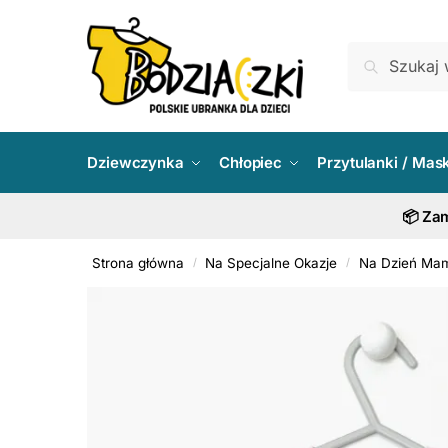
Skip
Skip
to
to
Szukaj:
Szukaj
navigation
content
Dziewczynka
Chłopiec
Przytulanki / Mas
📦 Zam
Strona główna
Na Specjalne Okazje
Na Dzień Ma
/
/