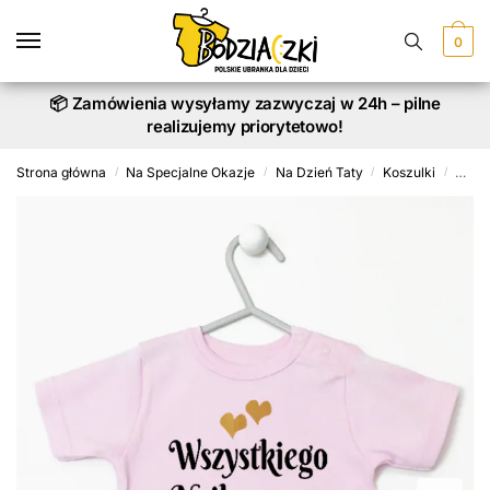
Skip
Skip
to
to
0
navigation
content
📦 Zamówienia wysyłamy zazwyczaj w 24h – pilne
realizujemy priorytetowo!
Strona główna
Na Specjalne Okazje
Na Dzień Taty
Koszulki
Koszu
/
/
/
/