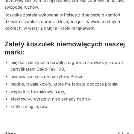
przewiewność naturalnej bawełny ubrania zapewni bobasowi
swobodę ruchów.
Koszulka została wykonana w Polsce z dbałością o komfort
dziecka i trwałość ubrania. Dostępna jest w wielu modnych
kolorach, w wersji z długim i krótkim rękawem.
Zalety koszulek niemowlęcych naszej
marki:
miękka i elastyczna bawełna organiczna dwułożyskowa z
certyfikatem Oeko-Tex 100,
niemowlęce koszulki uszyte w Polsce,
modne, trwałe kolory, które nie farbują podczas prania,
wygodne, bezniklowe napy,
efektowny, wyraźny, nieblaknący nadruk
krótki i długi rękaw.
Waga
0,1 kg