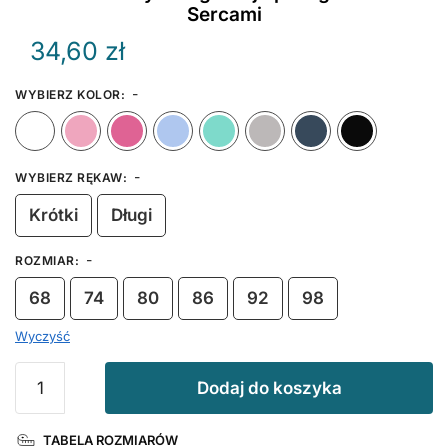
Sercami
34,60
zł
-
WYBIERZ KOLOR
:
Biały
Różowy
Ciemny Różowy
Błękitny
Miętowy
Szary
Granat
-
WYBIERZ RĘKAW
:
Krótki
Długi
-
ROZMIAR
:
68
74
80
86
92
98
Wyczyść
ilość
Dodaj do koszyka
Koszulka
Wszystkiego
TABELA ROZMIARÓW
Najlepszego