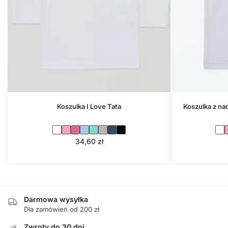
Koszulka I Love Tata
Koszulka z na
34,60
zł
Darmowa wysyłka
Dla zamówień od 200 zł
Zwroty do 30 dni