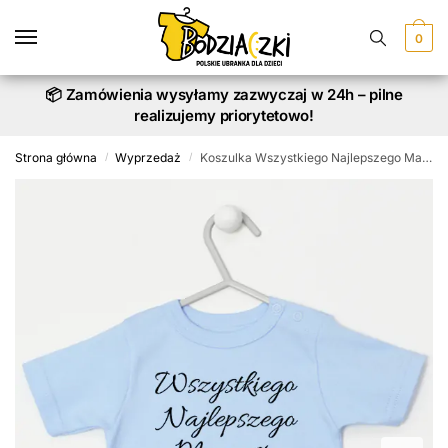
Skip
Skip
to
to
0
navigation
content
📦 Zamówienia wysyłamy zazwyczaj w 24h – pilne
realizujemy priorytetowo!
Strona główna
Wyprzedaż
Koszulka Wszystkiego Najlepszego Mamusiu krótki rękaw, rozmiar 86, kolor błękitny
/
/