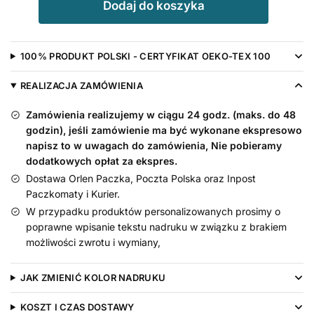
Dodaj do koszyka
Koszulka
Wszystkiego
Najlepszego
100% PRODUKT POLSKI - CERTYFIKAT OEKO-TEX 100
Mamusiu
krótki
REALIZACJA ZAMÓWIENIA
rękaw,
rozmiar
Zamówienia realizujemy w ciągu 24 godz. (maks. do 48
86,
godzin), jeśli zamówienie ma być wykonane ekspresowo
kolor
napisz to w uwagach do zamówienia, Nie pobieramy
dodatkowych opłat za ekspres.
błękitny
Dostawa Orlen Paczka, Poczta Polska oraz Inpost
Paczkomaty i Kurier.
W przypadku produktów personalizowanych prosimy o
poprawne wpisanie tekstu nadruku w związku z brakiem
możliwości zwrotu i wymiany,
JAK ZMIENIĆ KOLOR NADRUKU
KOSZT I CZAS DOSTAWY