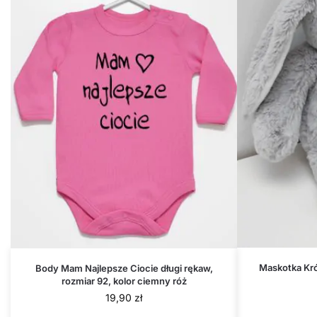
Maskotka Kró
Body Mam Najlepsze Ciocie długi rękaw,
rozmiar 92, kolor ciemny róż
19,90
zł