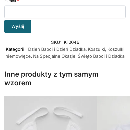
E-mail
*
SKU:
K10046
Kategorii:
Dzień Babci i Dzień Dziadka
,
Koszulki
,
Koszulki
niemowlęce
,
Na Specjalne Okazje
,
Święto Babci i Dziadka
Inne produkty z tym samym
wzorem