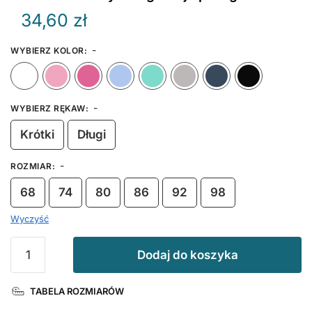
34,60
zł
-
WYBIERZ KOLOR
:
Biały
Różowy
Ciemny Różowy
Błękitny
Miętowy
Szary
Granat
-
WYBIERZ RĘKAW
:
Krótki
Długi
-
ROZMIAR
:
68
74
80
86
92
98
Wyczyść
ilość
Dodaj do koszyka
Koszulka
Wszystkiego
TABELA ROZMIARÓW
Najlepszego
Babciu