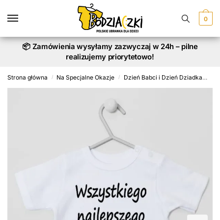
Skip
Skip
to
to
0
navigation
content
📦 Zamówienia wysyłamy zazwyczaj w 24h – pilne
realizujemy priorytetowo!
Strona główna
Na Specjalne Okazje
Dzień Babci i Dzień Dziadka
Ko
/
/