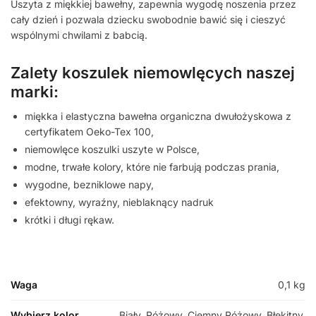
Uszyta z miękkiej bawełny, zapewnia wygodę noszenia przez
cały dzień i pozwala dziecku swobodnie bawić się i cieszyć
wspólnymi chwilami z babcią.
Zalety koszulek niemowlęcych naszej
marki:
miękka i elastyczna bawełna organiczna dwułożyskowa z
certyfikatem Oeko-Tex 100,
niemowlęce koszulki uszyte w Polsce,
modne, trwałe kolory, które nie farbują podczas prania,
wygodne, bezniklowe napy,
efektowny, wyraźny, nieblaknący nadruk
krótki i długi rękaw.
Waga
0,1 kg
Wybierz kolor
Biały, Różowy, Ciemny Różowy, Błękitny,