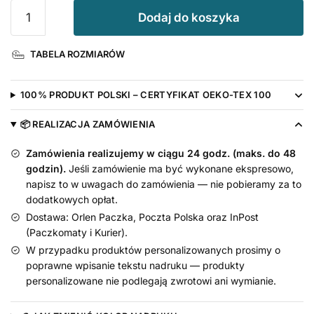
ilość
Dodaj do koszyka
Koszulka
Roczek
TABELA ROZMIARÓW
Panowania
z
Imieniem
100% PRODUKT POLSKI – CERTYFIKAT OEKO-TEX 100
Dziecka
📦 REALIZACJA ZAMÓWIENIA
Zamówienia realizujemy w ciągu 24 godz. (maks. do 48
godzin).
Jeśli zamówienie ma być wykonane ekspresowo,
napisz to w uwagach do zamówienia — nie pobieramy za to
dodatkowych opłat.
Dostawa: Orlen Paczka, Poczta Polska oraz InPost
(Paczkomaty i Kurier).
W przypadku produktów personalizowanych prosimy o
poprawne wpisanie tekstu nadruku — produkty
personalizowane nie podlegają zwrotowi ani wymianie.