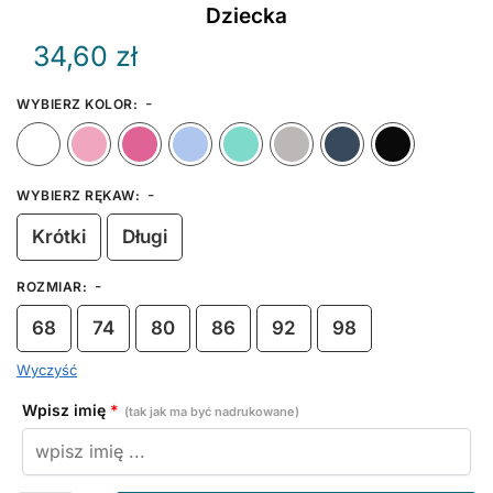
Dziecka
34,60
zł
-
WYBIERZ KOLOR
:
Biały
Różowy
Ciemny Różowy
Błękitny
Miętowy
Szary
Granat
-
WYBIERZ RĘKAW
:
Krótki
Długi
-
ROZMIAR
:
68
74
80
86
92
98
Wyczyść
Wpisz imię
*
(tak jak ma być nadrukowane)