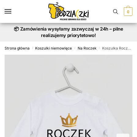
Skip
Skip
to
to
0
navigation
content
📦 Zamówienia wysyłamy zazwyczaj w 24h – pilne
realizujemy priorytetowo!
Strona główna
Koszulki niemowlęce
Na Roczek
Koszulka Roczek Panowania z Imieniem Dziecka
/
/
/