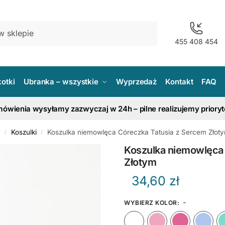
455 408 454
kotki
Ubranka – wszystkie
Wyprzedaż
Kontakt
FAQ
ówienia wysyłamy zazwyczaj w 24h – pilne realizujemy priory
y
Koszulki
Koszulka niemowlęca Córeczka Tatusia z Sercem Złot
/
/
Koszulka niemowlęca
Złotym
34,60
zł
-
WYBIERZ KOLOR
:
Biały
Różow