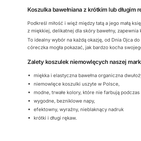
Koszulka bawełniana z krótkim lub długim 
Podkreśl miłość i więź między tatą a jego małą k
z miękkiej, delikatnej dla skóry bawełny, zapewnia
To idealny wybór na każdą okazję, od Dnia Ojca d
córeczka mogła pokazać, jak bardzo kocha swojego
Zalety koszulek niemowlęcych naszej mark
miękka i elastyczna bawełna organiczna dwułoż
niemowlęce koszulki uszyte w Polsce,
modne, trwałe kolory, które nie farbują podczas 
wygodne, bezniklowe napy,
efektowny, wyraźny, nieblaknący nadruk
krótki i długi rękaw.