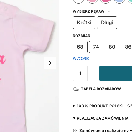
-
WYBIERZ RĘKAW
:
Krótki
Długi
-
ROZMIAR
:
68
74
80
86
Wyczyść
ilość
Koszulka
niemowlęca
TABELA ROZMIARÓW
Córeczka
Tatusia
z
100% PRODUKT POLSKI - C
Sercem
Złotym
REALIZACJA ZAMÓWIENIA
Zamówienia realizujemy w 