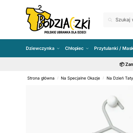
Skip
Skip
to
to
Szukaj:
Szukaj
navigation
content
Dziewczynka
Chłopiec
Przytulanki / Mas
📦 Zam
Strona główna
Na Specjalne Okazje
Na Dzień Tat
/
/