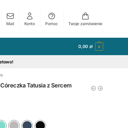
Mail
Konto
Pomoc
Twoje zamówienie
0,00
zł
0
tetowo!
ym
 Córeczka Tatusia z Sercem
y
Ciemny Różowy
Błękitny
Miętowy
Szary
Granatowy
Czarny