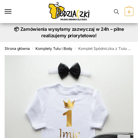
Skip
Skip
to
to
0
navigation
content
📦 Zamówienia wysyłamy zazwyczaj w 24h – pilne
realizujemy priorytetowo!
Strona główna
Komplety Tutu i Body
Komplet Spódniczka z Tiulu Czarnego i Body z Imieniem
/
/