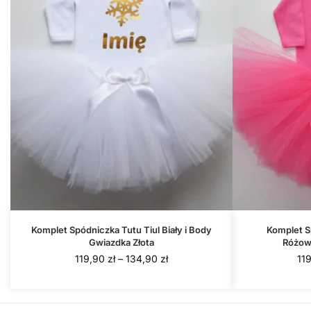
Komplet Spódniczka Tutu Tiul Biały i Body
Komplet S
Gwiazdka Złota
Różow
Zakres
119,90
zł
–
134,90
zł
11
cen:
od
119,90 zł