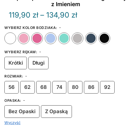
z Imieniem
Zakres
119,90
zł
–
134,90
zł
cen:
-
WYBIERZ KOLOR BODZIAKA
:
od
Biały
Różowy
Ciemny Różowy
Błękitny
Miętowy
Szary
Granat
119,90 zł
-
WYBIERZ RĘKAW
:
do
Krótki
Długi
134,90 zł
-
ROZMIAR
:
56
62
68
74
80
86
92
-
OPASKA
:
Bez Opaski
Z Opaską
Wyczyść