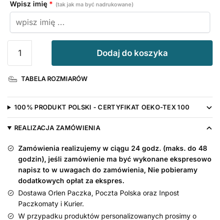
Wpisz imię
*
(tak jak ma być nadrukowane)
ilość
Dodaj do koszyka
Komplet
Spódniczka
TABELA ROZMIARÓW
z
Tiulu
Czarnego
100% PRODUKT POLSKI - CERTYFIKAT OEKO-TEX 100
i
Body
REALIZACJA ZAMÓWIENIA
z
Zamówienia realizujemy w ciągu 24 godz. (maks. do 48
Imieniem
godzin), jeśli zamówienie ma być wykonane ekspresowo
napisz to w uwagach do zamówienia, Nie pobieramy
dodatkowych opłat za ekspres.
Dostawa Orlen Paczka, Poczta Polska oraz Inpost
Paczkomaty i Kurier.
W przypadku produktów personalizowanych prosimy o