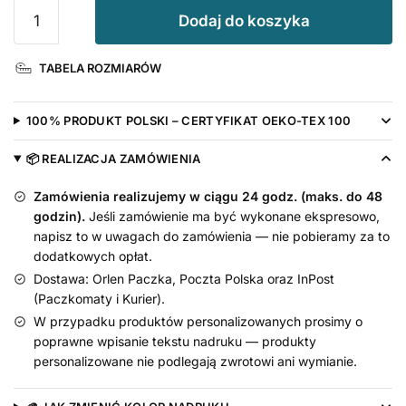
ilość
Dodaj do koszyka
Komplet
Spódniczka
TABELA ROZMIARÓW
Tutu
z
Tiulu
100% PRODUKT POLSKI – CERTYFIKAT OEKO-TEX 100
Czarnego
i
📦 REALIZACJA ZAMÓWIENIA
Body
Zamówienia realizujemy w ciągu 24 godz. (maks. do 48
Królewna
godzin).
Jeśli zamówienie ma być wykonane ekspresowo,
napisz to w uwagach do zamówienia — nie pobieramy za to
dodatkowych opłat.
Dostawa: Orlen Paczka, Poczta Polska oraz InPost
(Paczkomaty i Kurier).
W przypadku produktów personalizowanych prosimy o
poprawne wpisanie tekstu nadruku — produkty
personalizowane nie podlegają zwrotowi ani wymianie.