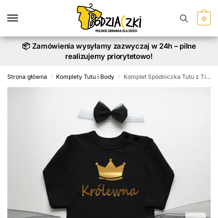
Skip
Skip
to
to
0
navigation
content
📦 Zamówienia wysyłamy zazwyczaj w 24h – pilne
realizujemy priorytetowo!
Strona główna
Komplety Tutu i Body
Komplet Spódniczka Tutu z Tiulu Czarnego i Body Królewna
/
/