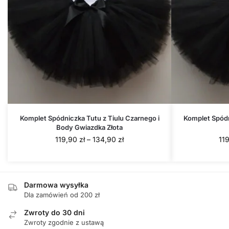
Komplet Spódniczka Tutu z Tiulu Czarnego i
Komplet Spódn
Body Gwiazdka Złota
Zakres
119,90
zł
–
134,90
zł
11
cen:
od
119,90 zł
do
Darmowa wysyłka
Dla zamówień od 200 zł
134,90 zł
Zwroty do 30 dni
Zwroty zgodnie z ustawą