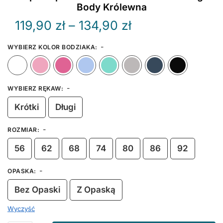
Body Królewna
Zakres
119,90
zł
–
134,90
zł
cen:
-
WYBIERZ KOLOR BODZIAKA
:
od
Biały
Różowy
Ciemny Różowy
Błękitny
Miętowy
Szary
Granat
119,90 zł
-
WYBIERZ RĘKAW
:
do
Krótki
Długi
134,90 zł
-
ROZMIAR
:
56
62
68
74
80
86
92
-
OPASKA
:
Bez Opaski
Z Opaską
Wyczyść