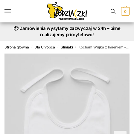
Skip
Skip
to
to
0
navigation
content
📦 Zamówienia wysyłamy zazwyczaj w 24h – pilne
realizujemy priorytetowo!
Strona główna
Dla Chłopca
Śliniaki
Kocham Wujka z Imieniem – śliniak z nadrukiem
/
/
/