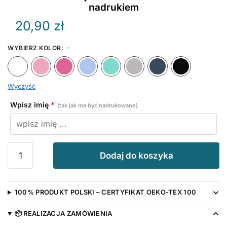
nadrukiem
20,90
zł
-
WYBIERZ KOLOR
:
Biały
Różowy
Ciemny Różowy
Błękitny
Miętowy
Szary
Granat
Wyczyść
Wpisz imię
*
(tak jak ma być nadrukowane)
ilość
Dodaj do koszyka
Kocham
Wujka
z
100% PRODUKT POLSKI – CERTYFIKAT OEKO-TEX 100
Imieniem
-
📦 REALIZACJA ZAMÓWIENIA
śliniak