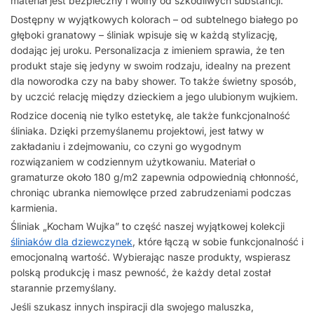
materiał jest bezpieczny i wolny od szkodliwych substancji.
Dostępny w wyjątkowych kolorach – od subtelnego białego po
głęboki granatowy – śliniak wpisuje się w każdą stylizację,
dodając jej uroku. Personalizacja z imieniem sprawia, że ten
produkt staje się jedyny w swoim rodzaju, idealny na prezent
dla noworodka czy na baby shower. To także świetny sposób,
by uczcić relację między dzieckiem a jego ulubionym wujkiem.
Rodzice docenią nie tylko estetykę, ale także funkcjonalność
śliniaka. Dzięki przemyślanemu projektowi, jest łatwy w
zakładaniu i zdejmowaniu, co czyni go wygodnym
rozwiązaniem w codziennym użytkowaniu. Materiał o
gramaturze około 180 g/m2 zapewnia odpowiednią chłonność,
chroniąc ubranka niemowlęce przed zabrudzeniami podczas
karmienia.
Śliniak „Kocham Wujka” to część naszej wyjątkowej kolekcji
śliniaków dla dziewczynek
, które łączą w sobie funkcjonalność i
emocjonalną wartość. Wybierając nasze produkty, wspierasz
polską produkcję i masz pewność, że każdy detal został
starannie przemyślany.
Jeśli szukasz innych inspiracji dla swojego maluszka,