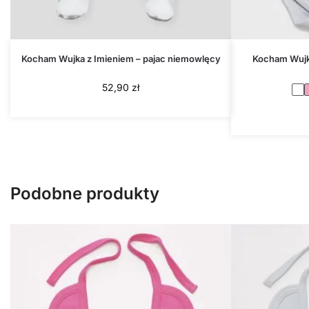
Kocham Wujka z Imieniem – pajac niemowlęcy
Kocham Wujka
52,90
zł
Podobne produkty