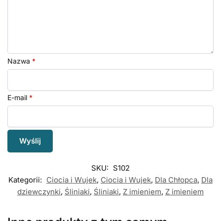
Nazwa
*
E-mail
*
SKU:
S102
Kategorii:
Ciocia i Wujek
,
Ciocia i Wujek
,
Dla Chłopca
,
Dla
dziewczynki
,
Śliniaki
,
Śliniaki
,
Z imieniem
,
Z imieniem