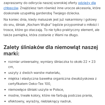
zapraszamy do odkrycia naszej szerokiej oferty
odzieży dla
chłopców
. Znajdziesz tam również inne urocze akcesoria, które
doskonale uzupełnią garderobę Twojego dziecka.
Na koniec dnia, kiedy maluszek jest już nakarmiony i gotowy
do snu, śliniak „Kocham Wujka” będzie przypominał o miłości i
trosce, które go otaczają. To nie tylko praktyczny element, ale
także pamiątka, która zostanie z Wami na długo.
Zalety śliniaków dla niemowląt naszej
marki:
rozmiar uniwersalny, wymiary śliniaczka to około 22 x 23
cm,
uszyty z dwóch warstw materiału,
miękka i elastyczna bawełna organiczna dwułożyskowa z
certyfikatem Oeko-Tex 100,
niemowlęce śliniaki uszyte w Polsce,
modne, trwałe kolory, które nie farbują podczas prania,
efektowny, wyraźny, nieblaknący nadruk.