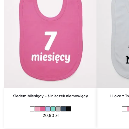
Siedem Miesięcy – śliniaczek niemowlęcy
I Love z T
20,90
zł