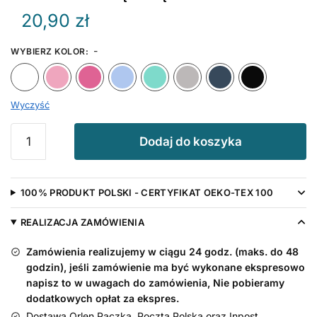
20,90
zł
-
WYBIERZ KOLOR
:
Biały
Różowy
Ciemny Różowy
Błękitny
Miętowy
Szary
Granat
Wyczyść
ilość
Dodaj do koszyka
Kocham
Mamę
i
100% PRODUKT POLSKI - CERTYFIKAT OEKO-TEX 100
Tatę
z
REALIZACJA ZAMÓWIENIA
Sercem
-
Zamówienia realizujemy w ciągu 24 godz. (maks. do 48
śliniak
godzin), jeśli zamówienie ma być wykonane ekspresowo
napisz to w uwagach do zamówienia, Nie pobieramy
dodatkowych opłat za ekspres.
Dostawa Orlen Paczka, Poczta Polska oraz Inpost