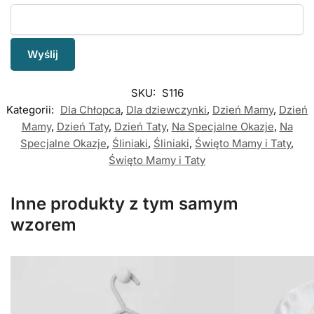
SKU:
S116
Kategorii:
Dla Chłopca
,
Dla dziewczynki
,
Dzień Mamy
,
Dzień
Mamy
,
Dzień Taty
,
Dzień Taty
,
Na Specjalne Okazje
,
Na
Specjalne Okazje
,
Śliniaki
,
Śliniaki
,
Święto Mamy i Taty
,
Święto Mamy i Taty
Inne produkty z tym samym
wzorem