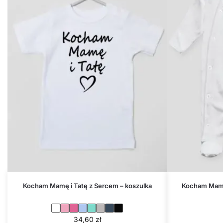
Kocham Mamę i Tatę z Sercem – koszulka
Kocham Mamę 
34,60
zł