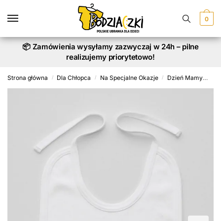
Skip
Skip
to
to
0
navigation
content
📦 Zamówienia wysyłamy zazwyczaj w 24h – pilne
realizujemy priorytetowo!
Strona główna
Dla Chłopca
Na Specjalne Okazje
Dzień Mamy
Koc
/
/
/