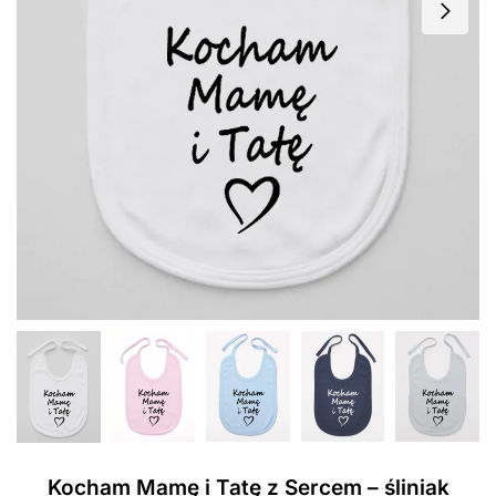
Kocham Mamę i Tatę z Sercem – śliniak