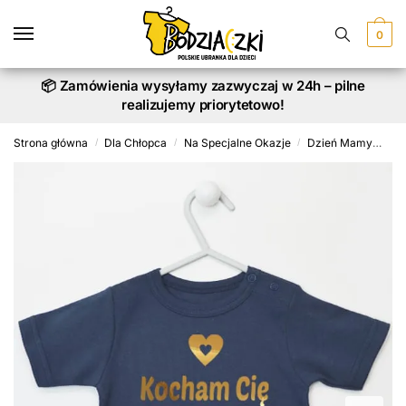
Skip
Skip
to
to
0
navigation
content
📦 Zamówienia wysyłamy zazwyczaj w 24h – pilne
realizujemy priorytetowo!
Strona główna
Dla Chłopca
Na Specjalne Okazje
Dzień Mamy
Ko
/
/
/