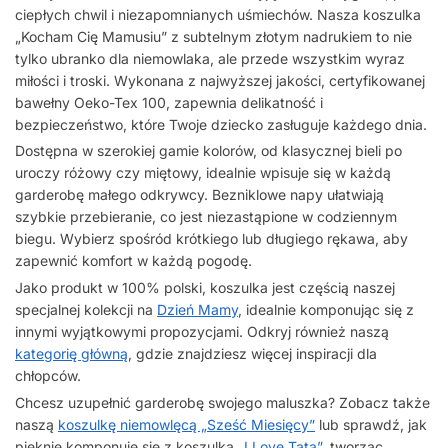
ciepłych chwil i niezapomnianych uśmiechów. Nasza koszulka
„Kocham Cię Mamusiu” z subtelnym złotym nadrukiem to nie
tylko ubranko dla niemowlaka, ale przede wszystkim wyraz
miłości i troski. Wykonana z najwyższej jakości, certyfikowanej
bawełny Oeko-Tex 100, zapewnia delikatność i
bezpieczeństwo, które Twoje dziecko zasługuje każdego dnia.
Dostępna w szerokiej gamie kolorów, od klasycznej bieli po
uroczy różowy czy miętowy, idealnie wpisuje się w każdą
garderobę małego odkrywcy. Bezniklowe napy ułatwiają
szybkie przebieranie, co jest niezastąpione w codziennym
biegu. Wybierz spośród krótkiego lub długiego rękawa, aby
zapewnić komfort w każdą pogodę.
Jako produkt w 100% polski, koszulka jest częścią naszej
specjalnej kolekcji na
Dzień Mamy
, idealnie komponując się z
innymi wyjątkowymi propozycjami. Odkryj również naszą
kategorię główną
, gdzie znajdziesz więcej inspiracji dla
chłopców.
Chcesz uzupełnić garderobę swojego maluszka? Zobacz także
naszą
koszulkę niemowlęcą „Sześć Miesięcy”
lub sprawdź, jak
pięknie komponuje się z koszulką
„I Love Tata”
, tworząc