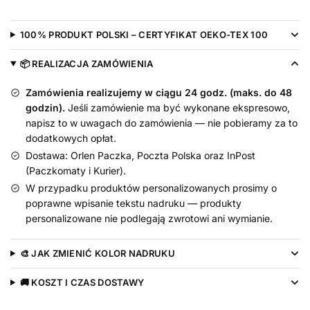
Nadruk
Złoty
100% PRODUKT POLSKI – CERTYFIKAT OEKO-TEX 100
-
koszulka
📦 REALIZACJA ZAMÓWIENIA
Zamówienia realizujemy w ciągu 24 godz. (maks. do 48
godzin).
Jeśli zamówienie ma być wykonane ekspresowo,
napisz to w uwagach do zamówienia — nie pobieramy za to
dodatkowych opłat.
Dostawa: Orlen Paczka, Poczta Polska oraz InPost
(Paczkomaty i Kurier).
W przypadku produktów personalizowanych prosimy o
poprawne wpisanie tekstu nadruku — produkty
personalizowane nie podlegają zwrotowi ani wymianie.
🎨 JAK ZMIENIĆ KOLOR NADRUKU
🚚 KOSZT I CZAS DOSTAWY