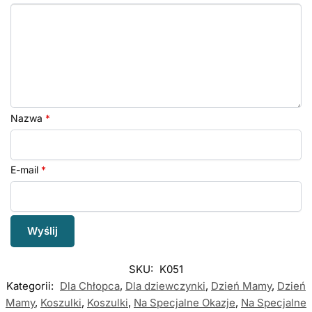
Nazwa
*
E-mail
*
SKU:
K051
Kategorii:
Dla Chłopca
,
Dla dziewczynki
,
Dzień Mamy
,
Dzień
Mamy
,
Koszulki
,
Koszulki
,
Na Specjalne Okazje
,
Na Specjalne