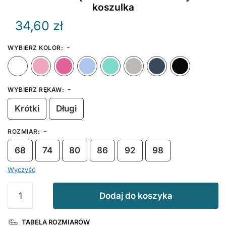
koszulka
34,60
zł
-
WYBIERZ KOLOR
:
Biały
Różowy
Ciemny Różowy
Błękitny
Miętowy
Szary
Granat
-
WYBIERZ RĘKAW
:
Krótki
Długi
-
ROZMIAR
:
68
74
80
86
92
98
Wyczyść
ilość
Dodaj do koszyka
Kocham
Cię
TABELA ROZMIARÓW
Mamusiu