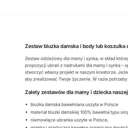
Zestaw bluzka damska i body lub koszulka 
Zestaw odzieżowy dla mamy i synka, w skład które
propozycji ubrań z nadrukami dla mamy i synka – s
stworzyć własny projekt w naszym kreatorze. Jeże
aby zrealizować Twoje życzenie. W razie potrzeby
Zalety zestawów dla mamy i dziecka naszej
bluzka damska bawełniana uszyta w Polsce
materiał bluzki damskiej 100% bawełna typu singi
niemowlęce ubranka uszyte w Polsce,
miękka i elastyczna bawełna organiczna dwułoż