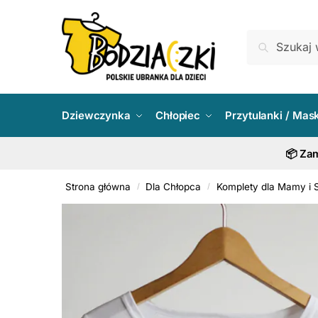
Skip
Skip
to
to
Szukaj:
Szukaj
navigation
content
Dziewczynka
Chłopiec
Przytulanki / Mas
📦 Zam
Strona główna
Dla Chłopca
Komplety dla Mamy i 
/
/