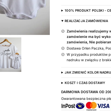
Taki
Syn
100% PRODUKT POLSKI - C
-
komplet
REALIZACJA ZAMÓWIENIA
dla
Zamówienia realizujemy w 
mamy
zamówienie ma być wyko
i
zamówienia, Nie pobiera
chłopczyka
Dostawa Orlen Paczka, Pocz
W przypadku produktów pe
nadruku w związku z braki
JAK ZMIENIĆ KOLOR NADR
KOSZT I CZAS DOSTAWY
DARMOWA DOSTAWA OD 200
Gwarantowana bezpieczna pła