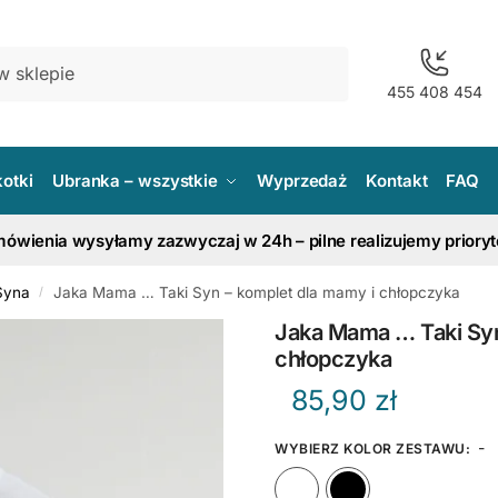
455 408 454
kotki
Ubranka – wszystkie
Wyprzedaż
Kontakt
FAQ
ówienia wysyłamy zazwyczaj w 24h – pilne realizujemy priory
Syna
Jaka Mama … Taki Syn – komplet dla mamy i chłopczyka
/
Jaka Mama … Taki Syn
chłopczyka
85,90
zł
-
WYBIERZ KOLOR ZESTAWU
:
Biały
Czarn