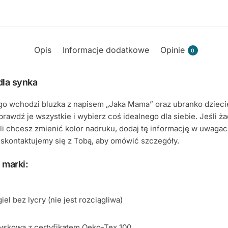
Opis
Informacje dodatkowe
Opinie
0
dla synka
go wchodzi bluzka z napisem „Jaka Mama” oraz ubranko dziecię
prawdź je wszystkie i wybierz coś idealnego dla siebie. Jeśli 
li chcesz zmienić kolor nadruku, dodaj tę informację w uwaga
 skontaktujemy się z Tobą, aby omówić szczegóły.
 marki:
el bez lycry (nie jest rozciągliwa)
yskowa z certyfikatem Oeko-Tex 100,