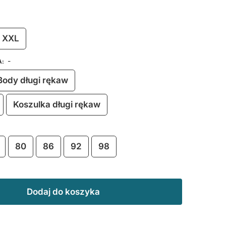
XXL
-
A
:
Body długi rękaw
Koszulka długi rękaw
80
86
92
98
Dodaj do koszyka