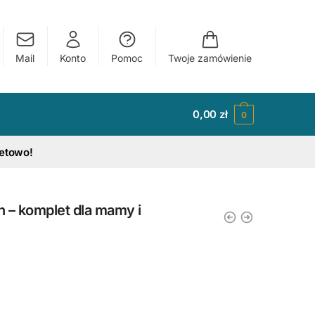
Mail
Konto
Pomoc
Twoje zamówienie
0,00
zł
0
tetowo!
 – komplet dla mamy i
y