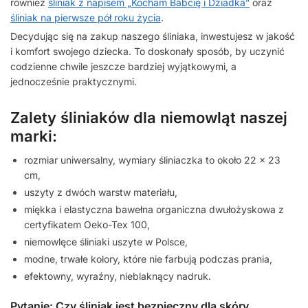
również
śliniak z napisem „Kocham Babcię i Dziadka”
oraz
śliniak na pierwsze pół roku życia
.
Decydując się na zakup naszego śliniaka, inwestujesz w jakość
i komfort swojego dziecka. To doskonały sposób, by uczynić
codzienne chwile jeszcze bardziej wyjątkowymi, a
jednocześnie praktycznymi.
Zalety śliniaków dla niemowląt naszej
marki:
rozmiar uniwersalny, wymiary śliniaczka to około 22 x 23
cm,
uszyty z dwóch warstw materiału,
miękka i elastyczna bawełna organiczna dwułożyskowa z
certyfikatem Oeko-Tex 100,
niemowlęce śliniaki uszyte w Polsce,
modne, trwałe kolory, które nie farbują podczas prania,
efektowny, wyraźny, nieblaknący nadruk.
Pytanie: Czy śliniak jest bezpieczny dla skóry