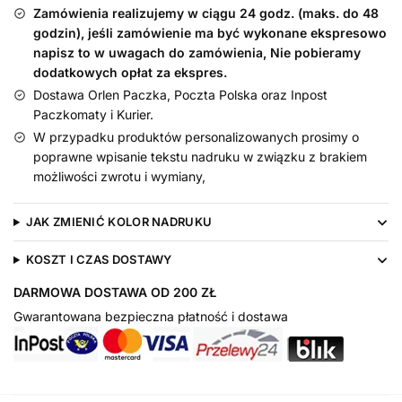
śliniak
Zamówienia realizujemy w ciągu 24 godz. (maks. do 48
dla
godzin), jeśli zamówienie ma być wykonane ekspresowo
niemowląt
napisz to w uwagach do zamówienia, Nie pobieramy
dodatkowych opłat za ekspres.
Dostawa Orlen Paczka, Poczta Polska oraz Inpost
Paczkomaty i Kurier.
W przypadku produktów personalizowanych prosimy o
poprawne wpisanie tekstu nadruku w związku z brakiem
możliwości zwrotu i wymiany,
JAK ZMIENIĆ KOLOR NADRUKU
KOSZT I CZAS DOSTAWY
DARMOWA DOSTAWA OD 200 ZŁ
Gwarantowana bezpieczna płatność i dostawa