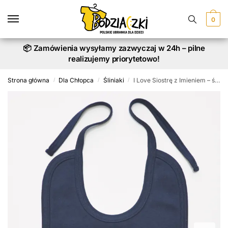
Skip
Skip
to
to
0
navigation
content
📦 Zamówienia wysyłamy zazwyczaj w 24h – pilne
realizujemy priorytetowo!
Strona główna
Dla Chłopca
Śliniaki
I Love Siostrę z Imieniem – śliniak dla niemowląt
/
/
/