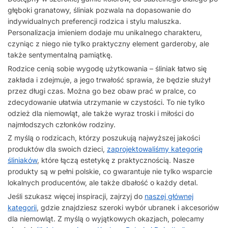
głęboki granatowy, śliniak pozwala na dopasowanie do
indywidualnych preferencji rodzica i stylu maluszka.
Personalizacja imieniem dodaje mu unikalnego charakteru,
czyniąc z niego nie tylko praktyczny element garderoby, ale
także sentymentalną pamiątkę.
Rodzice cenią sobie wygodę użytkowania – śliniak łatwo się
zakłada i zdejmuje, a jego trwałość sprawia, że będzie służył
przez długi czas. Można go bez obaw prać w pralce, co
zdecydowanie ułatwia utrzymanie w czystości. To nie tylko
odzież dla niemowląt, ale także wyraz troski i miłości do
najmłodszych członków rodziny.
Z myślą o rodzicach, którzy poszukują najwyższej jakości
produktów dla swoich dzieci,
zaprojektowaliśmy kategorię
śliniaków
, które łączą estetykę z praktycznością. Nasze
produkty są w pełni polskie, co gwarantuje nie tylko wsparcie
lokalnych producentów, ale także dbałość o każdy detal.
Jeśli szukasz więcej inspiracji, zajrzyj do
naszej głównej
kategorii
, gdzie znajdziesz szeroki wybór ubranek i akcesoriów
dla niemowląt. Z myślą o wyjątkowych okazjach, polecamy