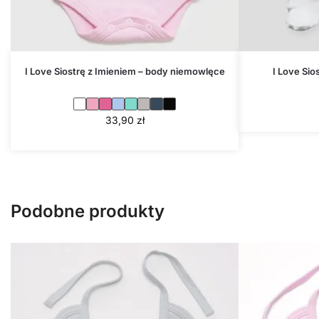
I Love Siostrę z Imieniem – body niemowlęce
I Love Sio
33,90
zł
Podobne produkty