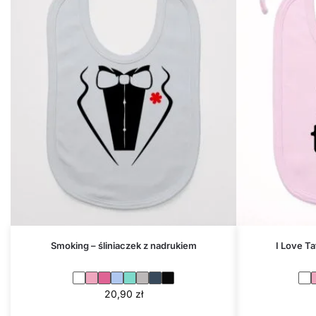
Smoking – śliniaczek z nadrukiem
I Love Ta
20,90
zł