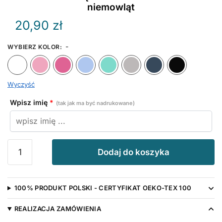
niemowląt
20,90
zł
-
WYBIERZ KOLOR
:
Biały
Różowy
Ciemny Różowy
Błękitny
Miętowy
Szary
Granat
Wyczyść
Wpisz imię
*
(tak jak ma być nadrukowane)
ilość
Dodaj do koszyka
I
Love
Siostrę
100% PRODUKT POLSKI - CERTYFIKAT OEKO-TEX 100
z
Imieniem
REALIZACJA ZAMÓWIENIA
-