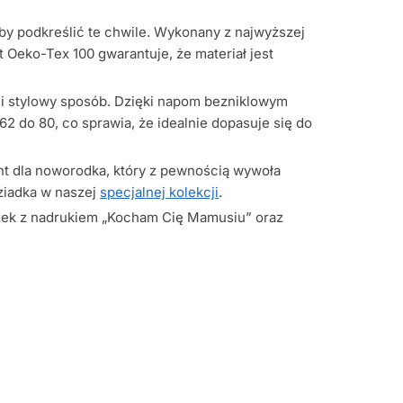
 by podkreślić te chwile. Wykonany z najwyższej
 Oeko-Tex 100 gwarantuje, że materiał jest
y i stylowy sposób. Dzięki napom bezniklowym
62 do 80, co sprawia, że idealnie dopasuje się do
zent dla noworodka, który z pewnością wywoła
Dziadka w naszej
specjalnej kolekcji
.
szek z nadrukiem „Kocham Cię Mamusiu” oraz