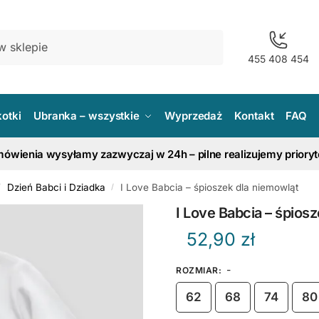
455 408 454
kotki
Ubranka – wszystkie
Wyprzedaż
Kontakt
FAQ
ówienia wysyłamy zazwyczaj w 24h – pilne realizujemy priory
Dzień Babci i Dziadka
I Love Babcia – śpioszek dla niemowląt
/
/
I Love Babcia – śpios
52,90
zł
-
ROZMIAR
:
62
68
74
80