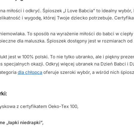
a miłości i odkryć. Śpioszek „I Love Babcia” to idealny wybór,
katność i wygodę, której Twoje dziecko potrzebuje. Certyfikat
a niemowlaka. To sposób na wyrażenie miłości do babci w ciepł
zpieczne dla maluszka. Śpioszek dostępny jest w rozmiarach od 
ukt jest w 100% polski. To nie tylko ubranko, ale i piękny pre
 specjalnych okazji. Odkryj więcej ubranek na Dzień Babci i 
kategoria
dla chłopca
oferuje szeroki wybór, a wśród nich śpio
ki:
yskowa z certyfikatem Oeko-Tex 100,
e „łapki niedrapki”,