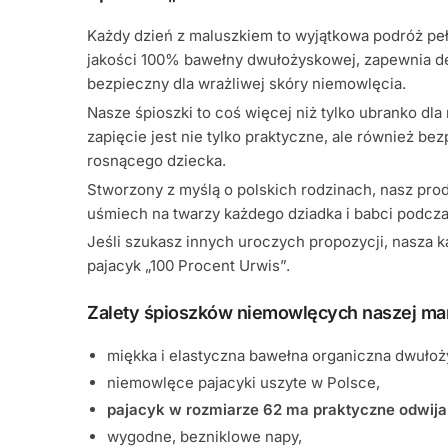
Każdy dzień z maluszkiem to wyjątkowa podróż pełn
jakości 100% bawełny dwułożyskowej, zapewnia deli
bezpieczny dla wrażliwej skóry niemowlęcia.
Nasze śpioszki to coś więcej niż tylko ubranko dl
zapięcie jest nie tylko praktyczne, ale również be
rosnącego dziecka.
Stworzony z myślą o polskich rodzinach, nasz prod
uśmiech na twarzy każdego dziadka i babci podczas
Jeśli szukasz innych uroczych propozycji, nasza 
pajacyk „100 Procent Urwis”.
Zalety śpioszków niemowlęcych naszej mar
miękka i elastyczna bawełna organiczna dwułoż
niemowlęce pajacyki uszyte w Polsce,
pajacyk w rozmiarze 62 ma praktyczne odwijan
wygodne, bezniklowe napy,