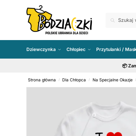
Skip
Skip
to
to
Szukaj:
Szukaj
navigation
content
Dziewczynka
Chłopiec
Przytulanki / Mas
📦 Zam
Strona główna
Dla Chłopca
Na Specjalne Okazje
/
/