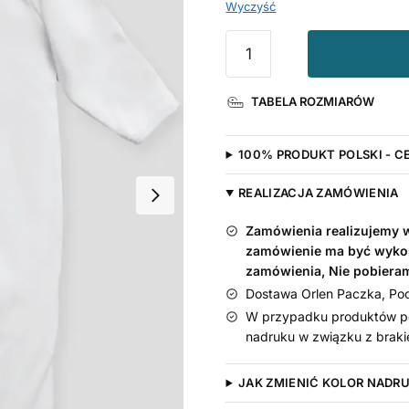
Wyczyść
ilość
I
Love
TABELA ROZMIARÓW
Babcia
-
śpioszek
100% PRODUKT POLSKI - C
dla
niemowląt
REALIZACJA ZAMÓWIENIA
Zamówienia realizujemy w 
zamówienie ma być wyko
zamówienia, Nie pobiera
Dostawa Orlen Paczka, Pocz
W przypadku produktów pe
nadruku w związku z braki
JAK ZMIENIĆ KOLOR NADR