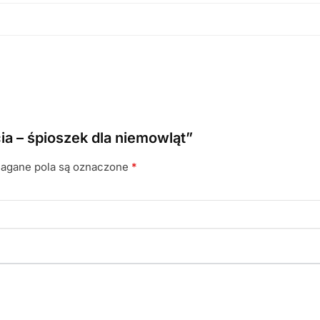
ia – śpioszek dla niemowląt”
gane pola są oznaczone
*