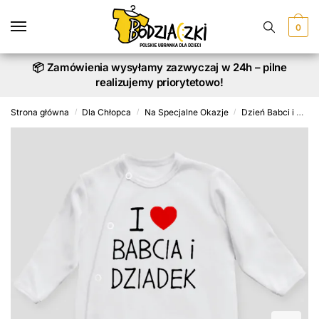
Skip
Skip
to
to
0
navigation
content
📦 Zamówienia wysyłamy zazwyczaj w 24h – pilne
realizujemy priorytetowo!
Strona główna
Dla Chłopca
Na Specjalne Okazje
Dzień Babci i Dziadka
/
/
/