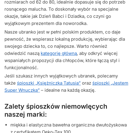
rozmiarach od 62 do 80, idealnie dopasuje się do potrzeb
rosnącego malucha. To doskonały wybór na specjalne
okazje, takie jak Dzień Babci i Dziadka, co czyni go
wyjątkowym prezentem dla noworodka.
Nasze ubranko jest w pełni polskim produktem, co daje
pewność, że wspierasz lokalną produkcję, wybierając dla
swojego dziecka to, co najlepsze. Warto również
odwiedzić naszą
kategorię główną
, aby odkryć więcej
wspaniałych propozycji dla chłopców, które łączą styl i
funkcjonalność.
Jeśli szukasz innych wyjątkowych ubranek, polecamy
także
śpioszki „Księżniczka Tatusia”
oraz
śpioszki „Jestem
Super Wnuczką”
– idealne na każdą okazję.
Zalety śpioszków niemowlęcych
naszej marki:
miękka i elastyczna bawełna organiczna dwułożyskowa
z certyfikatem Oeko-Tex 100,