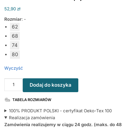
52,90
zł
Rozmiar
:
-
62
68
74
80
Wyczyść
ilość
Dodaj do koszyka
I
Love
TABELA ROZMIARÓW
Babcia
i
100% PRODUKT POLSKI - certyfikat Oeko-Tex 100
Dziadek
Realizacja zamówienia
-
Zamówienia realizujemy w ciągu 24 godz. (maks. do 48