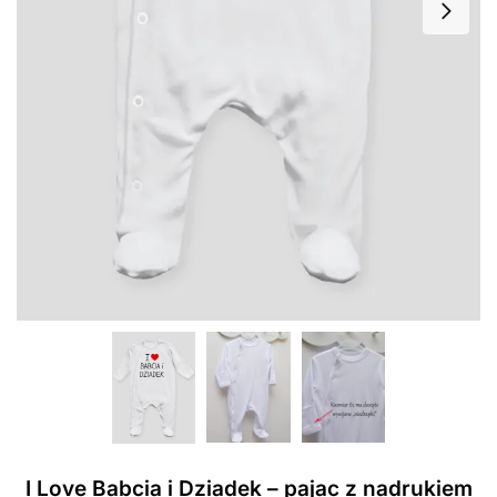
I Love Babcia i Dziadek – pajac z nadrukiem