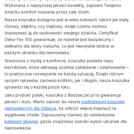
Wykonana z najwyższej jakości bawełny, zapewni Twojemu
dziecku komfort noszenia przez cały dzień.
Nasza koszulka dostępna jest w wielu kolorach, takich jak biały,
różowy, błękitny czy miętowy, dzięki czemu możesz
dopasować ją do osobowości swojego dziecka. Certyfikat
Oeko-Tex 100 gwarantuje, że materiał jest bezpieczny i
delikatny dla skóry malucha, co jest niezwykle istotne w
każdym ubranku dla niemowlaka.
Stworzona z myślą o komforcie, koszulka posiada napy
bezniklowe, które ułatwiają szybkie zakładanie i zdejmowanie –
to praktyczne rozwiązanie na każdą sytuację. Dzięki różnym
opcjom rękawów, zarówno krótkim, jak i długim, nasza koszulka
sprawdzi się o każdej porze roku.
Jako produkt polski, koszulka z Bodziaczki.pl to gwarancja
jakości i stylu. Warto zajrzeć do naszej
podkategorii koszulek
niemowlęcych dla chłopca
, by odkryć więcej inspiracji na
wyjątkowe chwile. Zapraszamy również do odwiedzenia
kategorii głównej
, gdzie znajdziesz szeroki wybór ubranek dla
niemowlaków.