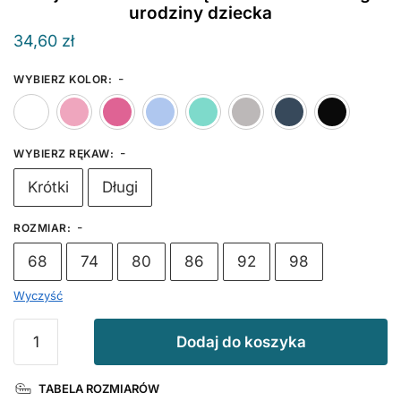
urodziny dziecka
34,60
zł
-
WYBIERZ KOLOR
:
Biały
Różowy
Ciemny Różowy
Błękitny
Miętowy
Szary
Gran
-
WYBIERZ RĘKAW
:
Krótki
Długi
-
ROZMIAR
:
68
74
80
86
92
98
Wyczyść
ilość
Dodaj do koszyka
Dwójka
Złota
TABELA ROZMIARÓW
z