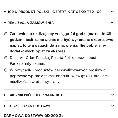
Muszką
-
100% PRODUKT POLSKI - CERTYFIKAT OEKO-TEX 100
koszulka
na
REALIZACJA ZAMÓWIENIA
drugie
Zamówienia realizujemy w ciągu 24 godz. (maks. do 48
urodziny
godzin), jeśli zamówienie ma być wykonane ekspresowo
dziecka
napisz to w uwagach do zamówienia, Nie pobieramy
dodatkowych opłat za ekspres.
Dostawa Orlen Paczka, Poczta Polska oraz Inpost
Paczkomaty i Kurier.
W przypadku produktów personalizowanych prosimy o
poprawne wpisanie tekstu nadruku w związku z brakiem
możliwości zwrotu i wymiany,
JAK ZMIENIĆ KOLOR NADRUKU
KOSZT I CZAS DOSTAWY
DARMOWA DOSTAWA OD 200 ZŁ