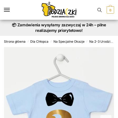
Skip
Skip
to
to
0
navigation
content
📦 Zamówienia wysyłamy zazwyczaj w 24h – pilne
realizujemy priorytetowo!
Strona główna
Dla Chłopca
Na Specjalne Okazje
Na 2-3 Urodziny
/
/
/