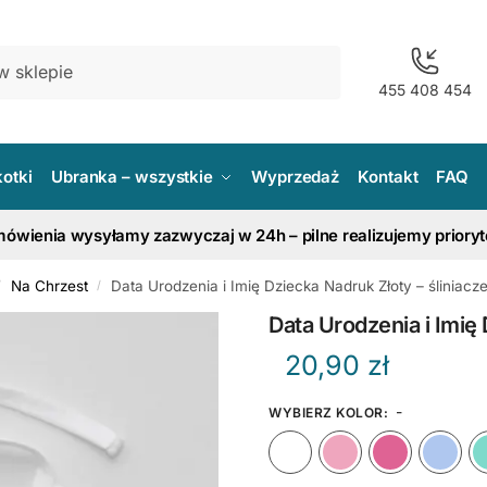
455 408 454
kotki
Ubranka – wszystkie
Wyprzedaż
Kontakt
FAQ
ówienia wysyłamy zazwyczaj w 24h – pilne realizujemy priory
Na Chrzest
Data Urodzenia i Imię Dziecka Nadruk Złoty – śliniacz
/
/
Data Urodzenia i Imię 
20,90
zł
-
WYBIERZ KOLOR
:
Biały
Różow