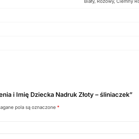
Biały, Różowy, Ciemny R
nia i Imię Dziecka Nadruk Złoty – śliniaczek”
gane pola są oznaczone
*