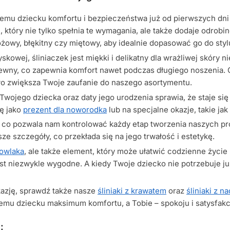
jemu dziecku komfortu i bezpieczeństwa już od pierwszych dn
 który nie tylko spełnia te wymagania, ale także dodaje odrob
różowy, błękitny czy miętowy, aby idealnie dopasować go do sty
kowej, śliniaczek jest miękki i delikatny dla wrażliwej skóry 
ewiewny, co zapewnia komfort nawet podczas długiego noszenia. 
wo zwiększa Twoje zaufanie do naszego asortymentu.
 Twojego dziecka oraz daty jego urodzenia sprawia, że staje si
ię jako
prezent dla noworodka
lub na specjalne okazje, takie jak
ę, co pozwala nam kontrolować każdy etap tworzenia naszych p
sze szczegóły, co przekłada się na jego trwałość i estetykę.
mowlaka
, ale także element, który może ułatwić codzienne życi
est niezwykle wygodne. A kiedy Twoje dziecko nie potrzebuje ju
kazję, sprawdź także nasze
śliniaki z krawatem
oraz
śliniaki z 
emu dziecku maksimum komfortu, a Tobie – spokoju i satysfak
: