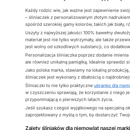
Każdy rodzic wie, jak ważne jest zapewnienie swo
– śliniaczek z personalizowanym złotym nadrukiem,
spośród szerokiej gamy kolorów, takich jak biały, 
Uszyty z najwyższej jakości 100% bawełny dwułożys
materiał jest nie tylko wytrzymały, ale także prz
jest wolny od szkodliwych substancji, co dodatko
Personalizacja śliniaczka poprzez dodanie imienia
ale również unikalną pamiątką. Idealnie sprawdzi s
Jako polska marka, stawiamy na lokalną produkcj
śliniaczek jest wykonany z dbałością o najdrobniej
Śliniaczki to nie tylko praktyczne
ubranko dla nie
w czyszczeniu sprawiają, że korzystanie z niego j
przypominającą o pierwszych latach życia.
Jeśli szukasz czegoś wyjątkowego na specjalną o
zaprojektowany z myślą o tym, by dostarczyć Twoj
Zalety śliniaków dla niemowląt naszej marki