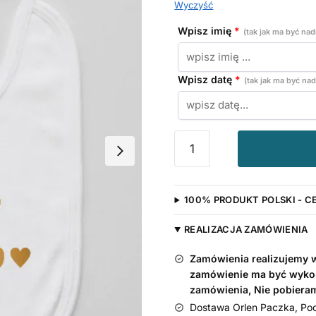
Wyczyść
Wpisz imię
*
(tak jak ma być na
Wpisz datę
*
(tak jak ma być n
ilość
Data
Urodzenia
i
100% PRODUKT POLSKI - C
Imię
Dziecka
REALIZACJA ZAMÓWIENIA
Nadruk
Złoty
Zamówienia realizujemy w 
-
zamówienie ma być wyko
śliniaczek
zamówienia, Nie pobiera
Dostawa Orlen Paczka, Pocz