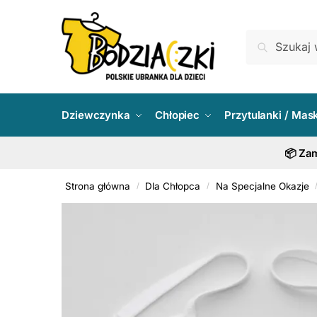
Skip
Skip
to
to
Szukaj:
Szukaj
navigation
content
Dziewczynka
Chłopiec
Przytulanki / Mas
📦 Zam
Strona główna
Dla Chłopca
Na Specjalne Okazje
/
/