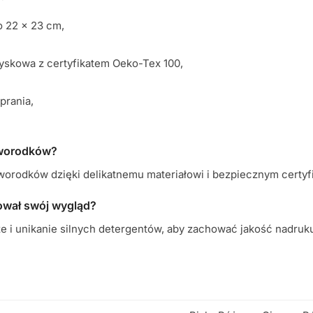
o 22 x 23 cm,
yskowa z certyfikatem Oeko-Tex 100,
prania,
noworodków?
oworodków dzięki delikatnemu materiałowi i bezpiecznym certyf
hował swój wygląd?
 i unikanie silnych detergentów, aby zachować jakość nadruku 