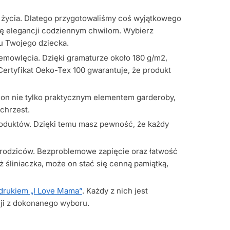
i życia. Dlatego przygotowaliśmy coś wyjątkowego
inę elegancji codziennym chwilom. Wybierz
lu Twojego dziecka.
niemowlęcia. Dzięki gramaturze około 180 g/m2,
Certyfikat Oeko-Tex 100 gwarantuje, że produkt
ę on nie tylko praktycznym elementem garderoby,
 chrzest.
roduktów. Dzięki temu masz pewność, że każdy
e rodziców. Bezproblemowe zapięcie oraz łatwość
ż śliniaczka, może on stać się cenną pamiątką,
nadrukiem „I Love Mama”
. Każdy z nich jest
cji z dokonanego wyboru.