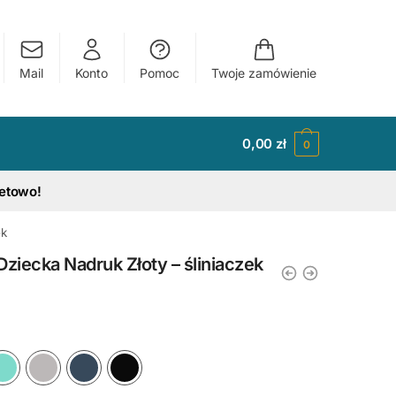
Mail
Konto
Pomoc
Twoje zamówienie
0,00
zł
0
tetowo!
ek
Dziecka Nadruk Złoty – śliniaczek
y
Ciemny Różowy
Błękitny
Miętowy
Szary
Granatowy
Czarny