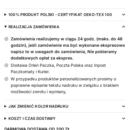
Chrzestną?
-
100% PRODUKT POLSKI - CERTYFIKAT OEKO-TEX 100
bodziak
niemowlęcy
REALIZACJA ZAMÓWIENIA
Zamówienia realizujemy w ciągu 24 godz. (maks. do 48
godzin), jeśli zamówienie ma być wykonane ekspresowo
napisz to w uwagach do zamówienia, Nie pobieramy
dodatkowych opłat za ekspres.
Dostawa Orlen Paczka, Poczta Polska oraz Inpost
Paczkomaty i Kurier.
W przypadku produktów personalizowanych prosimy o
poprawne wpisanie tekstu nadruku w związku z brakiem
możliwości zwrotu i wymiany,
JAK ZMIENIĆ KOLOR NADRUKU
KOSZT I CZAS DOSTAWY
DARMOWA DOSTAWA OD 200 ZŁ