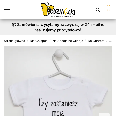
Skip
Skip
to
to
0
navigation
content
📦 Zamówienia wysyłamy zazwyczaj w 24h – pilne
realizujemy priorytetowo!
Strona główna
Dla Chłopca
Na Specjalne Okazje
Na Chrzest
Czy 
/
/
/
/