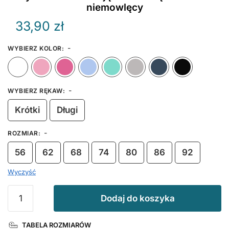
niemowlęcy
33,90
zł
-
WYBIERZ KOLOR
:
Biały
Różowy
Ciemny Różowy
Błękitny
Miętowy
Szary
Granat
-
WYBIERZ RĘKAW
:
Krótki
Długi
-
ROZMIAR
:
56
62
68
74
80
86
92
Wyczyść
ilość
Dodaj do koszyka
Czy
Zostaniesz
TABELA ROZMIARÓW
Moją