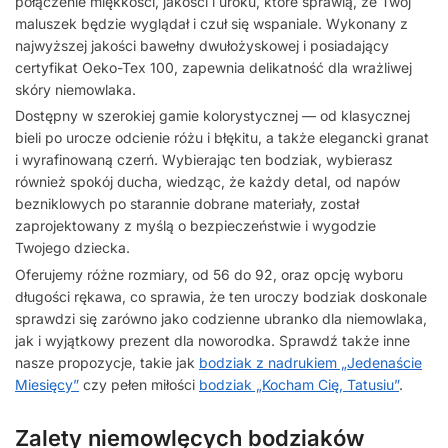
połączenie miękkości, jakości i uroku, które sprawią, że Twój
maluszek będzie wyglądał i czuł się wspaniale. Wykonany z
najwyższej jakości bawełny dwułożyskowej i posiadający
certyfikat Oeko-Tex 100, zapewnia delikatność dla wrażliwej
skóry niemowlaka.
Dostępny w szerokiej gamie kolorystycznej — od klasycznej
bieli po urocze odcienie różu i błękitu, a także elegancki granat
i wyrafinowaną czerń. Wybierając ten bodziak, wybierasz
również spokój ducha, wiedząc, że każdy detal, od napów
bezniklowych po starannie dobrane materiały, został
zaprojektowany z myślą o bezpieczeństwie i wygodzie
Twojego dziecka.
Oferujemy różne rozmiary, od 56 do 92, oraz opcję wyboru
długości rękawa, co sprawia, że ten uroczy bodziak doskonale
sprawdzi się zarówno jako codzienne ubranko dla niemowlaka,
jak i wyjątkowy prezent dla noworodka. Sprawdź także inne
nasze propozycje, takie jak
bodziak z nadrukiem „Jedenaście
Miesięcy”
czy pełen miłości
bodziak „Kocham Cię, Tatusiu”
.
Zalety niemowlęcych bodziaków