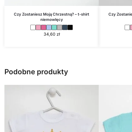
Czy Zostaniesz Moją Chrzestną? – t-shirt
Czy Zostanie
niemowlęcy
34,60
zł
Podobne produkty