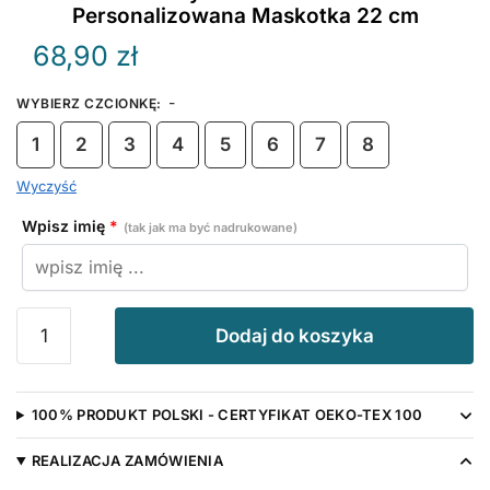
Personalizowana Maskotka 22 cm
68,90
zł
-
WYBIERZ CZCIONKĘ
:
1
2
3
4
5
6
7
8
Wyczyść
Wpisz imię
*
(tak jak ma być nadrukowane)
ilość
Dodaj do koszyka
Czerwony
Smok
z
100% PRODUKT POLSKI - CERTYFIKAT OEKO-TEX 100
Imieniem
–
REALIZACJA ZAMÓWIENIA
Personalizowana