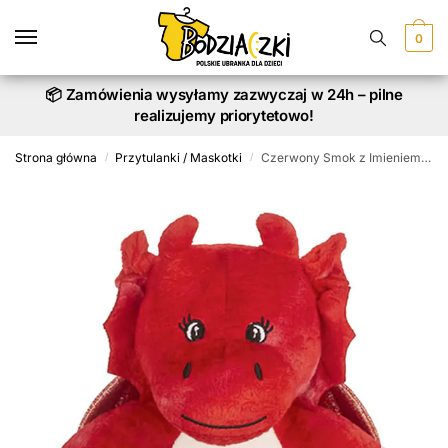
Skip
Skip
to
to
0
navigation
content
📦 Zamówienia wysyłamy zazwyczaj w 24h – pilne
realizujemy priorytetowo!
Strona główna
Przytulanki / Maskotki
Czerwony Smok z Imieniem – Personalizowana Maskotka 22 cm
/
/