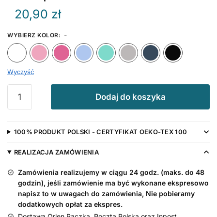
20,90
zł
-
WYBIERZ KOLOR
:
Biały
Różowy
Ciemny Różowy
Błękitny
Miętowy
Szary
Granat
Wyczyść
ilość
Dodaj do koszyka
Czapeczka
z
nadrukiem
100% PRODUKT POLSKI - CERTYFIKAT OEKO-TEX 100
Słodziaczek
REALIZACJA ZAMÓWIENIA
Zamówienia realizujemy w ciągu 24 godz. (maks. do 48
godzin), jeśli zamówienie ma być wykonane ekspresowo
napisz to w uwagach do zamówienia, Nie pobieramy
dodatkowych opłat za ekspres.
Dostawa Orlen Paczka, Poczta Polska oraz Inpost