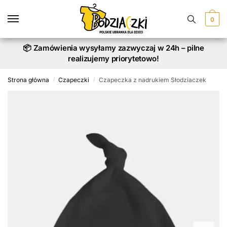
Skip
Skip
to
to
0
navigation
content
📦 Zamówienia wysyłamy zazwyczaj w 24h – pilne
realizujemy priorytetowo!
Strona główna
Czapeczki
Czapeczka z nadrukiem Słodziaczek
/
/