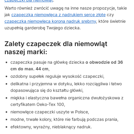
Warto również zwrócić uwagę na inne nasze propozycje, takie
jak
czapeczka niemowlęca z nadrukiem serce złote
czy
czapeczka niemowlęca korona nadruk srebrny
, które świetnie
uzupełnią garderobę Twojego dziecka.
Zalety czapeczek dla niemowląt
naszej marki:
czapeczka pasuje na główkę dziecka
o obwodzie od 36
cm do max. 44 cm
,
ozdobny supełek reguluje wysokość czapeczki,
delikatna i przyjemna w dotyku, lekko rozciągliwa i łatwo
dopasowująca się do kształtu główki,
miękka i elastyczna bawełna organiczna dwułożyskowa z
certyfikatem Oeko-Tex 100,
niemowlęce czapeczki uszyte w Polsce,
modne, trwałe kolory, które nie farbują podczas prania,
efektowny, wyraźny, nieblaknący nadruk.