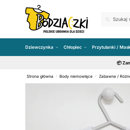
Skip
Skip
to
to
Szukaj:
Szukaj
navigation
content
Dziewczynka
Chłopiec
Przytulanki / Mas
📦 Zam
Strona główna
Body niemowlęce
Zabawne / Różn
/
/