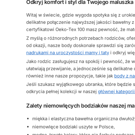
Odkryj komfort i styl dla Twojego maluszka
Witaj w świecie, gdzie wygoda spotyka się z urok
delikatne połączenie najwyższej jakości bawełny z
certyfikatowi Oeko-Tex 100 masz pewność, że mater
Z myślą o różnorodnych potrzebach rodziców, oferu
od okazji, nasze body doskonale sprawdzi się zaró
nadrukami na uroczystości mamy i taty
i odkryj wię
Jako rodzic zasługujesz na spokój i pewność, że 
ułatwiają przewijanie, a jednocześnie są delikatne
również inne nasze propozycje, takie jak
body z na
Jeśli szukasz wyjątkowego ubranka, które będzie 
odkrycia pełnej kolekcji w naszej
głównej kategori
Zalety niemowlęcych bodziaków naszej mar
miękka i elastyczna bawełna organiczna dwułoż
niemowlęce bodziaki uszyte w Polsce,
modne, trwałe kolory, które nie farbują podczas 