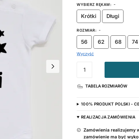
-
WYBIERZ RĘKAW
:
Krótki
Długi
-
ROZMIAR
:
56
62
68
74
Wyczyść
ilość
Body
z
TABELA ROZMIARÓW
nadrukiem
Synek
Mamusi
100% PRODUKT POLSKI - C
z
Gwiazdkami
REALIZACJA ZAMÓWIENIA
Zamówienia realizujemy w 
zamówienie ma być wyko