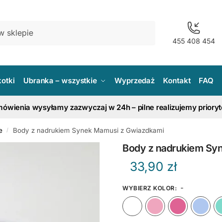
455 408 454
kotki
Ubranka – wszystkie
Wyprzedaż
Kontakt
FAQ
ówienia wysyłamy zazwyczaj w 24h – pilne realizujemy priory
e
Body z nadrukiem Synek Mamusi z Gwiazdkami
/
Body z nadrukiem Sy
33,90
zł
-
WYBIERZ KOLOR
:
Biały
Różow