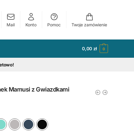
Mail
Konto
Pomoc
Twoje zamówienie
0,00
zł
0
tetowo!
nek Mamusi z Gwiazdkami
y
Ciemny Różowy
Błękitny
Miętowy
Szary
Granatowy
Czarny