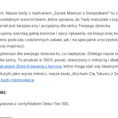
iem. Nasze body z nadrukiem „Synek Mamusi z Gwiazdkami” to co
 unikalnym wzornictwem, które sprawia, że Twój maluszek czuje
iał jest bezpieczny i przyjazny dla skóry Twojego dziecka.
jemy szeroką gamę kolorów i opcji rękawów, od klasycznej biel
wno podczas codziennych zabaw, jak i na specjalne uroczystośc
cej inspiracji.
wybierasz dla swojego dziecka to, co najlepsze. Dlatego nasze
 dla skóry. To produkt w 100% polski, stworzony z miłością i dba
drukiem Złota Królewna z Koroną
, które mogą stać się idealn
służyło jako wyraz miłości, nasze body „Kocham Cię Tatusiu z 
i body niemowlęce
.
ki:
yskowa z certyfikatem Oeko-Tex 100,
prania,