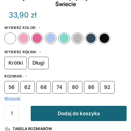
Świecie
33,90
zł
-
WYBIERZ KOLOR
:
Biały
Różowy
Ciemny Różowy
Błękitny
Miętowy
Szary
Granat
-
WYBIERZ RĘKAW
:
Krótki
Długi
-
ROZMIAR
:
56
62
68
74
80
86
92
Wyczyść
ilość
Dodaj do koszyka
Body
z
TABELA ROZMIARÓW
nadrukiem