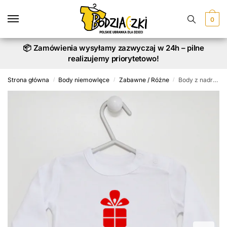
Skip
Skip
to
to
0
navigation
content
📦 Zamówienia wysyłamy zazwyczaj w 24h – pilne
realizujemy priorytetowo!
Strona główna
Body niemowlęce
Zabawne / Różne
Body z nadrukiem Najlepszy Prezent na Świecie
/
/
/