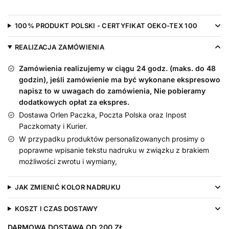
Najlepszy
Prezent
100% PRODUKT POLSKI - CERTYFIKAT OEKO-TEX 100
na
Świecie
REALIZACJA ZAMÓWIENIA
Zamówienia realizujemy w ciągu 24 godz. (maks. do 48
godzin), jeśli zamówienie ma być wykonane ekspresowo
napisz to w uwagach do zamówienia, Nie pobieramy
dodatkowych opłat za ekspres.
Dostawa Orlen Paczka, Poczta Polska oraz Inpost
Paczkomaty i Kurier.
W przypadku produktów personalizowanych prosimy o
poprawne wpisanie tekstu nadruku w związku z brakiem
możliwości zwrotu i wymiany,
JAK ZMIENIĆ KOLOR NADRUKU
KOSZT I CZAS DOSTAWY
DARMOWA DOSTAWA OD 200 ZŁ