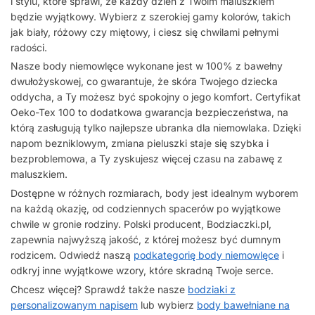
i stylu, które sprawi, że każdy dzień z Twoim maluszkiem
będzie wyjątkowy. Wybierz z szerokiej gamy kolorów, takich
jak biały, różowy czy miętowy, i ciesz się chwilami pełnymi
radości.
Nasze body niemowlęce wykonane jest w 100% z bawełny
dwułożyskowej, co gwarantuje, że skóra Twojego dziecka
oddycha, a Ty możesz być spokojny o jego komfort. Certyfikat
Oeko-Tex 100 to dodatkowa gwarancja bezpieczeństwa, na
którą zasługują tylko najlepsze ubranka dla niemowlaka. Dzięki
napom bezniklowym, zmiana pieluszki staje się szybka i
bezproblemowa, a Ty zyskujesz więcej czasu na zabawę z
maluszkiem.
Dostępne w różnych rozmiarach, body jest idealnym wyborem
na każdą okazję, od codziennych spacerów po wyjątkowe
chwile w gronie rodziny. Polski producent, Bodziaczki.pl,
zapewnia najwyższą jakość, z której możesz być dumnym
rodzicem. Odwiedź naszą
podkategorię body niemowlęce
i
odkryj inne wyjątkowe wzory, które skradną Twoje serce.
Chcesz więcej? Sprawdź także nasze
bodziaki z
personalizowanym napisem
lub wybierz
body bawełniane na