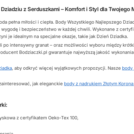
ziadziu z Serduszkami – Komfort i Styl dla Twojego 
da pełna miłości i ciepła. Body Wszystkiego Najlepszego Dzia
 wygodę i bezpieczeństwo w każdej chwili. Wykonane z certyfi
zyni je idealnym na specjalne okazje, takie jak Dzień Dziadka.
ieli po intensywny granat – oraz możliwości wyboru między kr
roducent Bodziaczki.pl gwarantuje najwyższą jakość wykonania, c
ziadka
, aby odkryć więcej wyjątkowych propozycji. Nasze
body
 zainteresować, jak eleganckie
body z nadrukiem Złotym Korona
ki:
yskowa z certyfikatem Oeko-Tex 100,
prania,