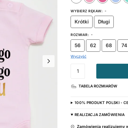
-
WYBIERZ RĘKAW
:
Krótki
Długi
-
ROZMIAR
:
56
62
68
74
Wyczyść
ilość
Body
Wszystkiego
TABELA ROZMIARÓW
Najlepszego
Dziadziu
z
100% PRODUKT POLSKI - C
Serduszkami
REALIZACJA ZAMÓWIENIA
Zamówienia realizujemy w 