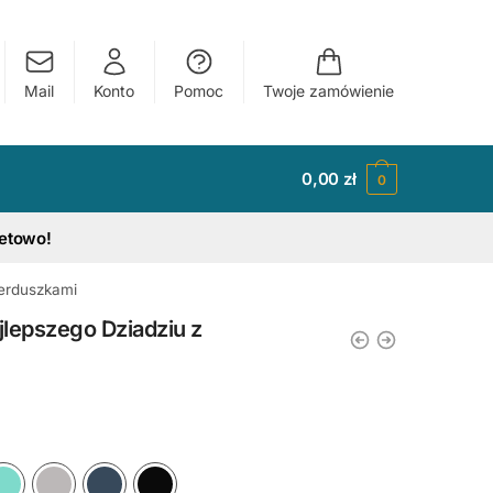
Mail
Konto
Pomoc
Twoje zamówienie
0,00
zł
0
tetowo!
Serduszkami
lepszego Dziadziu z
y
Ciemny Różowy
Błękitny
Miętowy
Szary
Granatowy
Czarny