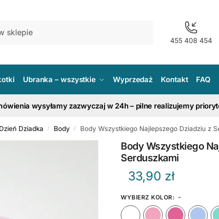
455 408 454
kotki
Ubranka – wszystkie
Wyprzedaż
Kontakt
FAQ
ówienia wysyłamy zazwyczaj w 24h – pilne realizujemy priory
 Dzień Dziadka
Body
Body Wszystkiego Najlepszego Dziadziu z 
/
/
Body Wszystkiego Naj
Serduszkami
33,90
zł
-
WYBIERZ KOLOR
:
Biały
Różow