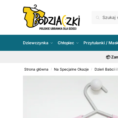
Skip
Skip
to
to
Szukaj:
Szukaj
navigation
content
Dziewczynka
Chłopiec
Przytulanki / Mas
📦 Zam
Strona główna
Na Specjalne Okazje
Dzień Babci i
/
/