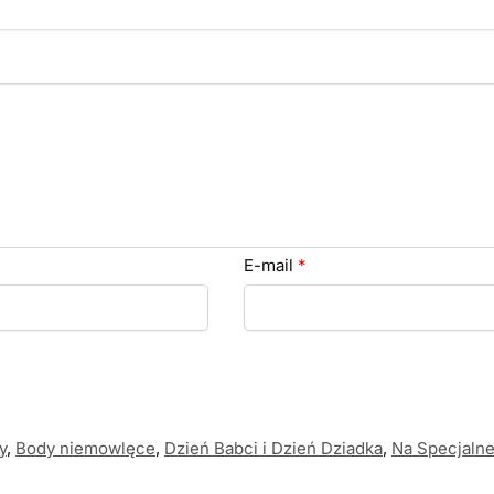
E-mail
*
y
,
Body niemowlęce
,
Dzień Babci i Dzień Dziadka
,
Na Specjalne