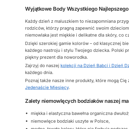
Wyjątkowe Body Wszystkiego Najlepszego D
Każdy dzień z maluszkiem to niezapomniana przygo
rodziców, którzy pragną zapewnić swoim dzieciom
niemowlaka jest miękkie i delikatne dla skóry, co c
Dzięki szerokiej gamie kolorów – od klasycznej b
każdego nastroju i stylu Twojego dziecka. Polski p
piękny prezent dla noworodka.
Zajrzyj do naszej
kolekcji na Dzień Babci i Dzień D
każdego dnia.
Poznaj także nasze inne produkty, które mogą Cię
Jedenaście Miesięcy
.
Zalety niemowlęcych bodziaków naszej mar
miękka i elastyczna bawełna organiczna dwułoż
niemowlęce bodziaki uszyte w Polsce,
modne, trwałe kolory, które nie farbują podczas 