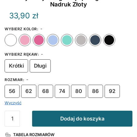
Nadruk Złoty
33,90
zł
-
WYBIERZ KOLOR
:
Biały
Różowy
Ciemny Różowy
Błękitny
Miętowy
Szary
Granat
-
WYBIERZ RĘKAW
:
Krótki
Długi
-
ROZMIAR
:
56
62
68
74
80
86
92
Wyczyść
ilość
Dodaj do koszyka
Body
Wszystkiego
TABELA ROZMIARÓW
Najlepszego