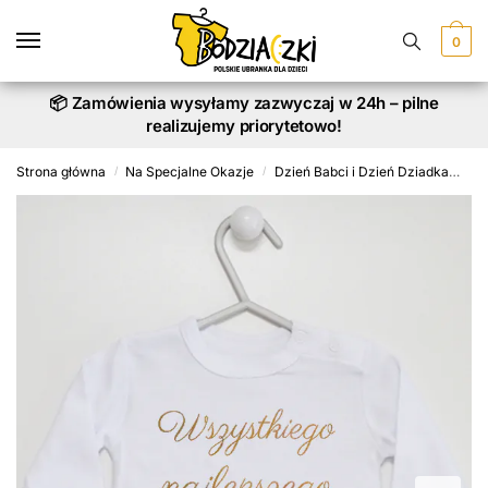
Skip
Skip
to
to
0
navigation
content
📦 Zamówienia wysyłamy zazwyczaj w 24h – pilne
realizujemy priorytetowo!
Strona główna
Na Specjalne Okazje
Dzień Babci i Dzień Dziadka
Bo
/
/