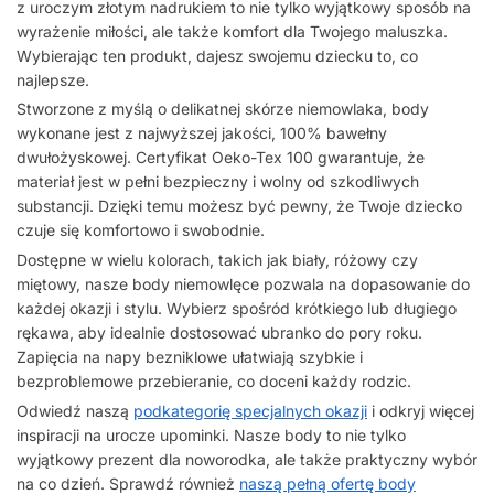
z uroczym złotym nadrukiem to nie tylko wyjątkowy sposób na
wyrażenie miłości, ale także komfort dla Twojego maluszka.
Wybierając ten produkt, dajesz swojemu dziecku to, co
najlepsze.
Stworzone z myślą o delikatnej skórze niemowlaka, body
wykonane jest z najwyższej jakości, 100% bawełny
dwułożyskowej. Certyfikat Oeko-Tex 100 gwarantuje, że
materiał jest w pełni bezpieczny i wolny od szkodliwych
substancji. Dzięki temu możesz być pewny, że Twoje dziecko
czuje się komfortowo i swobodnie.
Dostępne w wielu kolorach, takich jak biały, różowy czy
miętowy, nasze body niemowlęce pozwala na dopasowanie do
każdej okazji i stylu. Wybierz spośród krótkiego lub długiego
rękawa, aby idealnie dostosować ubranko do pory roku.
Zapięcia na napy bezniklowe ułatwiają szybkie i
bezproblemowe przebieranie, co doceni każdy rodzic.
Odwiedź naszą
podkategorię specjalnych okazji
i odkryj więcej
inspiracji na urocze upominki. Nasze body to nie tylko
wyjątkowy prezent dla noworodka, ale także praktyczny wybór
na co dzień. Sprawdź również
naszą pełną ofertę body