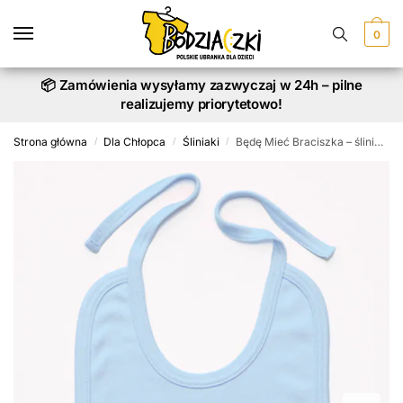
Skip
Skip
to
to
0
navigation
content
📦 Zamówienia wysyłamy zazwyczaj w 24h – pilne
realizujemy priorytetowo!
Strona główna
Dla Chłopca
Śliniaki
Będę Mieć Braciszka – śliniak dla niemowląt z nadrukiem
/
/
/