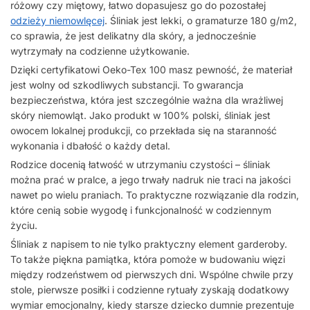
różowy czy miętowy, łatwo dopasujesz go do pozostałej
odzieży niemowlęcej
. Śliniak jest lekki, o gramaturze 180 g/m2,
co sprawia, że jest delikatny dla skóry, a jednocześnie
wytrzymały na codzienne użytkowanie.
Dzięki certyfikatowi Oeko-Tex 100 masz pewność, że materiał
jest wolny od szkodliwych substancji. To gwarancja
bezpieczeństwa, która jest szczególnie ważna dla wrażliwej
skóry niemowląt. Jako produkt w 100% polski, śliniak jest
owocem lokalnej produkcji, co przekłada się na staranność
wykonania i dbałość o każdy detal.
Rodzice docenią łatwość w utrzymaniu czystości – śliniak
można prać w pralce, a jego trwały nadruk nie traci na jakości
nawet po wielu praniach. To praktyczne rozwiązanie dla rodzin,
które cenią sobie wygodę i funkcjonalność w codziennym
życiu.
Śliniak z napisem to nie tylko praktyczny element garderoby.
To także piękna pamiątka, która pomoże w budowaniu więzi
między rodzeństwem od pierwszych dni. Wspólne chwile przy
stole, pierwsze posiłki i codzienne rytuały zyskają dodatkowy
wymiar emocjonalny, kiedy starsze dziecko dumnie prezentuje