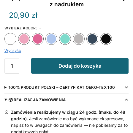
z nadrukiem
20,90
zł
-
WYBIERZ KOLOR
:
Biały
Różowy
Ciemny Różowy
Błękitny
Miętowy
Szary
Granat
Wyczyść
ilość
Dodaj do koszyka
Będę
Mieć
Braciszka
100% PRODUKT POLSKI – CERTYFIKAT OEKO-TEX 100
-
śliniak
📦 REALIZACJA ZAMÓWIENIA
dla
niemowląt
Zamówienia realizujemy w ciągu 24 godz. (maks. do 48
z
godzin).
Jeśli zamówienie ma być wykonane ekspresowo,
nadrukiem
napisz to w uwagach do zamówienia — nie pobieramy za to
dodatkowych opłat.