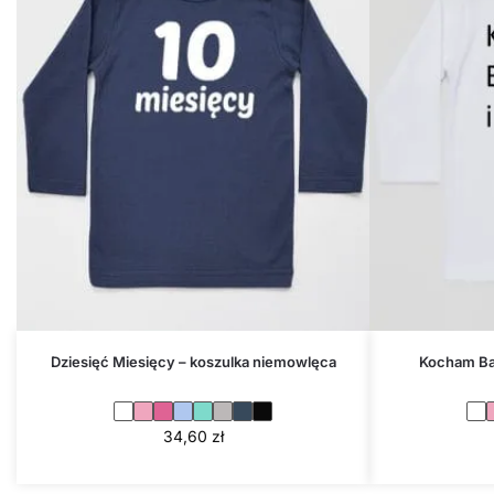
Dziesięć Miesięcy – koszulka niemowlęca
Kocham Bab
34,60
zł