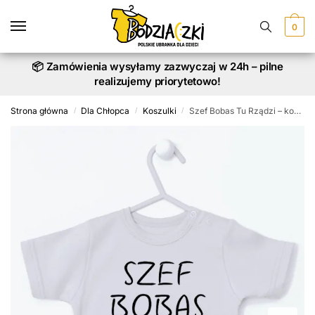
Skip
Skip
to
to
0
navigation
content
📦 Zamówienia wysyłamy zazwyczaj w 24h – pilne
realizujemy priorytetowo!
Strona główna
Dla Chłopca
Koszulki
Szef Bobas Tu Rządzi – koszulka dla niemowlaka
/
/
/