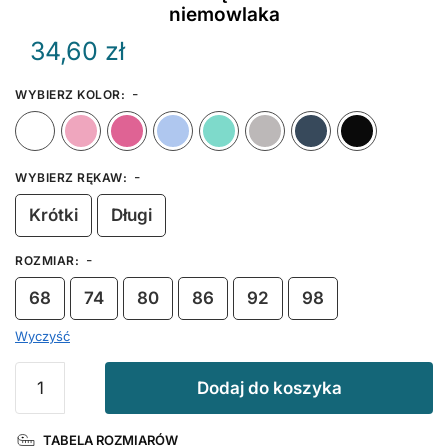
niemowlaka
34,60
zł
-
WYBIERZ KOLOR
:
Biały
Różowy
Ciemny Różowy
Błękitny
Miętowy
Szary
Granat
-
WYBIERZ RĘKAW
:
Krótki
Długi
-
ROZMIAR
:
68
74
80
86
92
98
Wyczyść
ilość
Dodaj do koszyka
Szef
Bobas
TABELA ROZMIARÓW
Tu