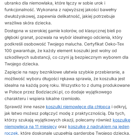
ubranko dla niemowlaka, które łączy w sobie urok i
funkcjonalność. Wykonana z najwyższej jakości bawełny
dwułożyskowej, zapewnia delikatność, jakiej potrzebuje
wrażliwa skóra dziecka.
Dostępna w szerokiej gamie kolorów, od klasycznej bieli po
głęboki granat, pozwala na wybór idealnego odcienia, który
podkreśli osobowość Twojego malucha. Certyfikat Oeko-Tex
100 gwarantuje, że każdy element koszulki jest wolny od
szkodliwych substancji, co czyni ją bezpiecznym wyborem dla
Twojego dziecka.
Zapięcie na napy bezniklowe ułatwia szybkie przebieranie, a
możliwość wyboru długości rękawa sprawia, że koszulka jest
idealna na każdą porę roku. Wszystko to z dumą produkowane
w Polsce przez Bodziaczki.pl, co dodaje wyjątkowego
charakteru i wspiera lokalne rzemiosło.
Sprawdź inne nasze
koszulki niemowlęce dla chłopca
i odkryj,
jak łatwo możesz połączyć modę z praktycznością. Dla tych,
którzy szukają wyjątkowych okazji, polecamy również
koszulkę
niemowlęcą na 11 miesięcy
oraz
koszulkę z nadrukiem na jeden
roczek
, które doskonale uzupełnią garderobę Twojego dziecka.