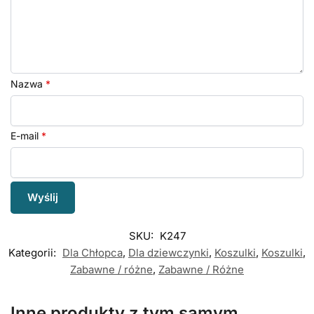
Nazwa
*
E-mail
*
SKU:
K247
Kategorii:
Dla Chłopca
,
Dla dziewczynki
,
Koszulki
,
Koszulki
,
Zabawne / różne
,
Zabawne / Różne
Inne produkty z tym samym