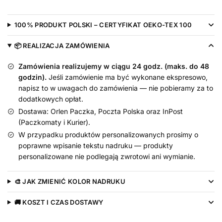
Rządzi
-
100% PRODUKT POLSKI – CERTYFIKAT OEKO-TEX 100
koszulka
dla
📦 REALIZACJA ZAMÓWIENIA
niemowlaka
Zamówienia realizujemy w ciągu 24 godz. (maks. do 48
godzin).
Jeśli zamówienie ma być wykonane ekspresowo,
napisz to w uwagach do zamówienia — nie pobieramy za to
dodatkowych opłat.
Dostawa: Orlen Paczka, Poczta Polska oraz InPost
(Paczkomaty i Kurier).
W przypadku produktów personalizowanych prosimy o
poprawne wpisanie tekstu nadruku — produkty
personalizowane nie podlegają zwrotowi ani wymianie.
🎨 JAK ZMIENIĆ KOLOR NADRUKU
🚚 KOSZT I CZAS DOSTAWY