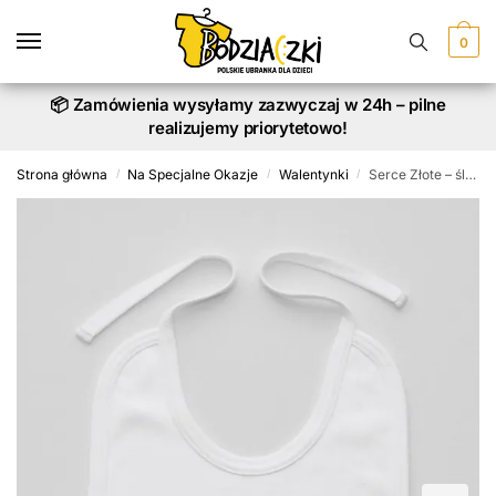
Skip
Skip
to
to
0
navigation
content
📦 Zamówienia wysyłamy zazwyczaj w 24h – pilne
realizujemy priorytetowo!
Strona główna
Na Specjalne Okazje
Walentynki
Serce Złote – śliniak niemowlęcy z imieniem maluszka
/
/
/