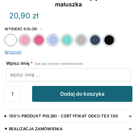
maluszka
20,90
zł
-
WYBIERZ KOLOR
:
Biały
Różowy
Ciemny Różowy
Błękitny
Miętowy
Szary
Granat
Wyczyść
Wpisz imię
*
(tak jak ma być nadrukowane)
ilość
Dodaj do koszyka
Serce
Złote
-
100% PRODUKT POLSKI - CERTYFIKAT OEKO-TEX 100
śliniak
niemowlęcy
REALIZACJA ZAMÓWIENIA
z