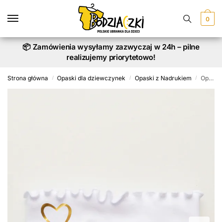
Skip
Skip
to
to
0
navigation
content
📦 Zamówienia wysyłamy zazwyczaj w 24h – pilne
realizujemy priorytetowo!
Strona główna
Opaski dla dziewczynek
Opaski z Nadrukiem
Opaska z falbanką Serduszko Złote
/
/
/