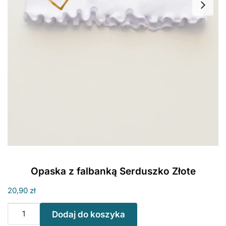
Opaska z falbanką Serduszko Złote
20,90
zł
ilość
Dodaj do koszyka
Opaska