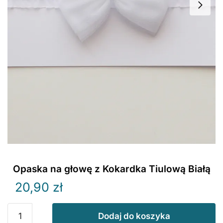
Opaska na głowę z Kokardka Tiulową Białą
20,90
zł
ilość
Dodaj do koszyka
Opaska