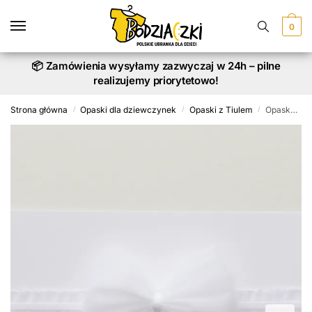
Skip
Skip
to
to
0
navigation
content
📦 Zamówienia wysyłamy zazwyczaj w 24h – pilne
realizujemy priorytetowo!
Strona główna
Opaski dla dziewczynek
Opaski z Tiulem
Opaska na głowę z Kokardka Tiulową Białą
/
/
/