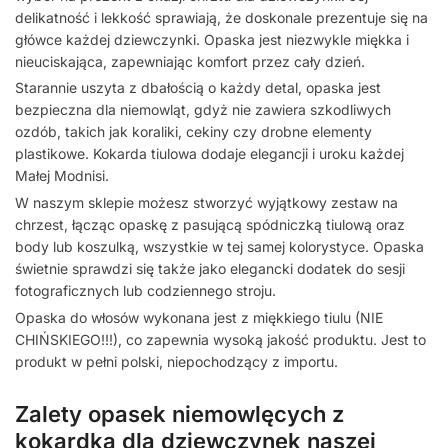
delikatność i lekkość sprawiają, że doskonale prezentuje się na
główce każdej dziewczynki. Opaska jest niezwykle miękka i
nieuciskająca, zapewniając komfort przez cały dzień.
Starannie uszyta z dbałością o każdy detal, opaska jest
bezpieczna dla niemowląt, gdyż nie zawiera szkodliwych
ozdób, takich jak koraliki, cekiny czy drobne elementy
plastikowe. Kokarda tiulowa dodaje elegancji i uroku każdej
Małej Modnisi.
W naszym sklepie możesz stworzyć wyjątkowy zestaw na
chrzest, łącząc opaskę z pasującą spódniczką tiulową oraz
body lub koszulką, wszystkie w tej samej kolorystyce. Opaska
świetnie sprawdzi się także jako elegancki dodatek do sesji
fotograficznych lub codziennego stroju.
Opaska do włosów wykonana jest z miękkiego tiulu (NIE
CHIŃSKIEGO!!!), co zapewnia wysoką jakość produktu. Jest to
produkt w pełni polski, niepochodzący z importu.
Zalety opasek niemowlęcych z
kokardką dla dziewczynek naszej