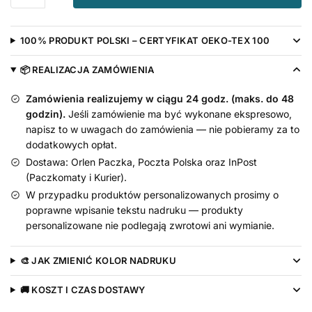
na
głowę
100% PRODUKT POLSKI – CERTYFIKAT OEKO-TEX 100
z
Kokardka
📦 REALIZACJA ZAMÓWIENIA
Tiulową
Białą
Zamówienia realizujemy w ciągu 24 godz. (maks. do 48
godzin).
Jeśli zamówienie ma być wykonane ekspresowo,
napisz to w uwagach do zamówienia — nie pobieramy za to
dodatkowych opłat.
Dostawa: Orlen Paczka, Poczta Polska oraz InPost
(Paczkomaty i Kurier).
W przypadku produktów personalizowanych prosimy o
poprawne wpisanie tekstu nadruku — produkty
personalizowane nie podlegają zwrotowi ani wymianie.
🎨 JAK ZMIENIĆ KOLOR NADRUKU
🚚 KOSZT I CZAS DOSTAWY