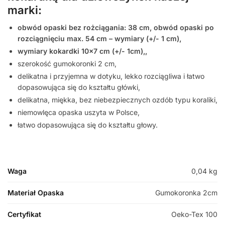
marki:
obwód opaski bez rożciągania: 38 cm, obwód opaski po
rozciągnięciu max. 54 cm – wymiary (+/- 1 cm),
wymiary kokardki 10×7 cm (+/- 1cm),,
szerokość gumokoronki 2 cm,
delikatna i przyjemna w dotyku, lekko rozciągliwa i łatwo
dopasowująca się do kształtu główki,
delikatna, miękka, bez niebezpiecznych ozdób typu koraliki,
niemowlęca opaska uszyta w Polsce,
łatwo dopasowująca się do kształtu głowy.
Waga
0,04 kg
Materiał Opaska
Gumokoronka 2cm
Certyfikat
Oeko-Tex 100