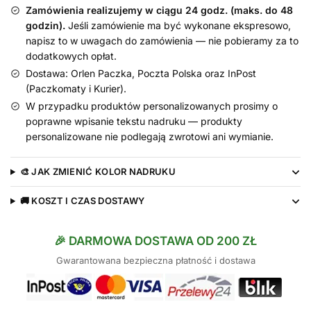
wysokość
Zamówienia realizujemy w ciągu 24 godz. (maks. do 48
42
godzin).
Jeśli zamówienie ma być wykonane ekspresowo,
cm
napisz to w uwagach do zamówienia — nie pobieramy za to
dodatkowych opłat.
Dostawa: Orlen Paczka, Poczta Polska oraz InPost
(Paczkomaty i Kurier).
W przypadku produktów personalizowanych prosimy o
poprawne wpisanie tekstu nadruku — produkty
personalizowane nie podlegają zwrotowi ani wymianie.
🎨 JAK ZMIENIĆ KOLOR NADRUKU
🚚 KOSZT I CZAS DOSTAWY
🎉 DARMOWA DOSTAWA OD 200 ZŁ
Gwarantowana bezpieczna płatność i dostawa