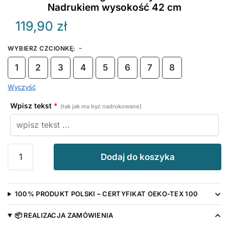
Nadrukiem wysokość 42 cm
119,90
zł
-
WYBIERZ CZCIONKĘ
:
1
2
3
4
5
6
7
8
Wyczyść
Wpisz tekst
*
(tak jak ma być nadrukowane)
ilość
Dodaj do koszyka
Maskotka
Kangurek
Duży
100% PRODUKT POLSKI – CERTYFIKAT OEKO-TEX 100
z
Twoim
📦 REALIZACJA ZAMÓWIENIA
Nadrukiem