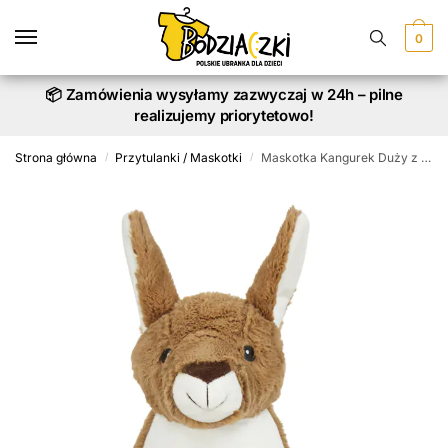
Skip
Skip
to
to
0
navigation
content
📦 Zamówienia wysyłamy zazwyczaj w 24h – pilne
realizujemy priorytetowo!
Strona główna
Przytulanki / Maskotki
Maskotka Kangurek Duży z Twoim Nadrukiem wysokość 42 cm
/
/