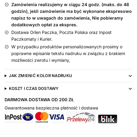
Nadruk
Zamówienia realizujemy w ciągu 24 godz. (maks. do 48
Złoty
godzin), jeśli zamówienie ma być wykonane ekspresowo
-
napisz to w uwagach do zamówienia, Nie pobieramy
dodatkowych opłat za ekspres.
śliniak
Dostawa Orlen Paczka, Poczta Polska oraz Inpost
Paczkomaty i Kurier.
W przypadku produktów personalizowanych prosimy o
poprawne wpisanie tekstu nadruku w związku z brakiem
możliwości zwrotu i wymiany,
JAK ZMIENIĆ KOLOR NADRUKU
KOSZT I CZAS DOSTAWY
DARMOWA DOSTAWA OD 200 ZŁ
Gwarantowana bezpieczna płatność i dostawa