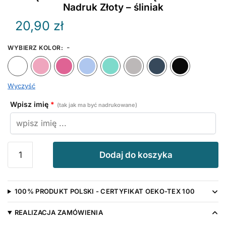
Nadruk Złoty – śliniak
20,90
zł
-
WYBIERZ KOLOR
:
Biały
Różowy
Ciemny Różowy
Błękitny
Miętowy
Szary
Granat
Wyczyść
Wpisz imię
*
(tak jak ma być nadrukowane)
ilość
Dodaj do koszyka
Księżniczka
Tatusia
z
100% PRODUKT POLSKI - CERTYFIKAT OEKO-TEX 100
Koroną
i
REALIZACJA ZAMÓWIENIA
Imieniem