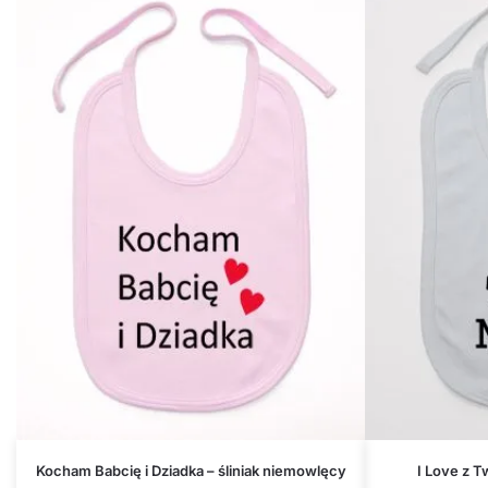
Kocham Babcię i Dziadka – śliniak niemowlęcy
I Love z T