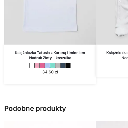
Księżniczka Tatusia z Koroną i Imieniem
Księżniczka 
Nadruk Złoty – koszulka
Nad
34,60
zł
Podobne produkty