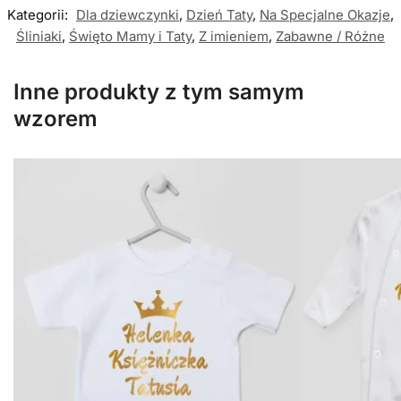
Kategorii:
Dla dziewczynki
,
Dzień Taty
,
Na Specjalne Okazje
,
Śliniaki
,
Święto Mamy i Taty
,
Z imieniem
,
Zabawne / Różne
Inne produkty z tym samym
wzorem