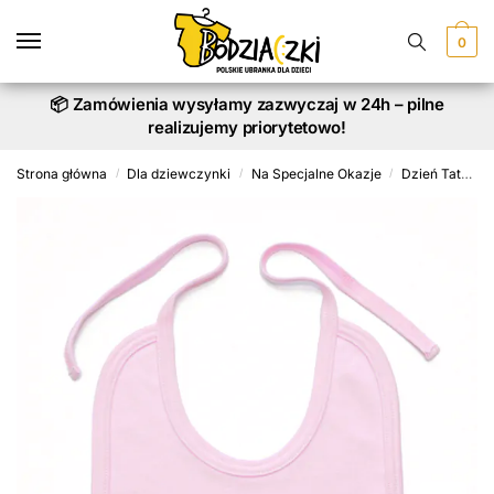
Skip
Skip
to
to
0
navigation
content
📦 Zamówienia wysyłamy zazwyczaj w 24h – pilne
realizujemy priorytetowo!
Strona główna
Dla dziewczynki
Na Specjalne Okazje
Dzień Taty
/
/
/