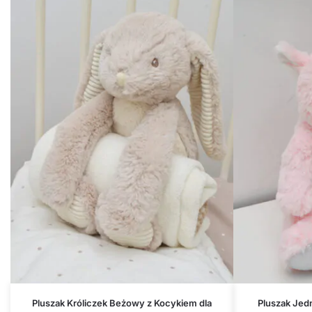
Pluszak Króliczek Beżowy z Kocykiem dla
Pluszak Jed