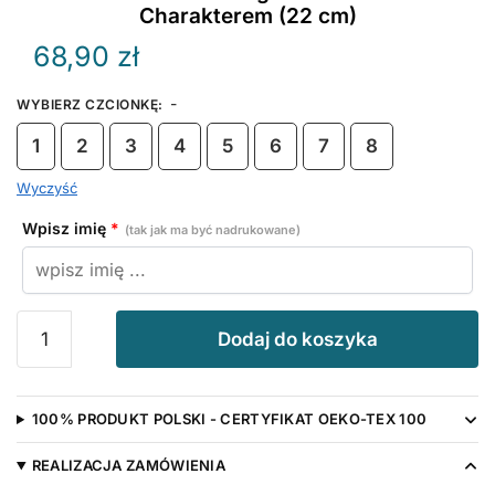
Charakterem (22 cm)
68,90
zł
-
WYBIERZ CZCIONKĘ
:
1
2
3
4
5
6
7
8
Wyczyść
Wpisz imię
*
(tak jak ma być nadrukowane)
ilość
Dodaj do koszyka
Krówka
Górska
z
100% PRODUKT POLSKI - CERTYFIKAT OEKO-TEX 100
Rogami
–
REALIZACJA ZAMÓWIENIA
Maskotka