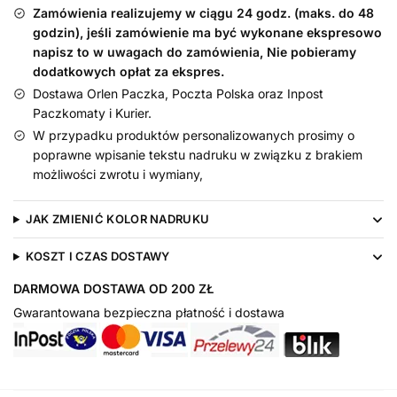
z
Zamówienia realizujemy w ciągu 24 godz. (maks. do 48
Charakterem
godzin), jeśli zamówienie ma być wykonane ekspresowo
(22
napisz to w uwagach do zamówienia, Nie pobieramy
dodatkowych opłat za ekspres.
cm)
Dostawa Orlen Paczka, Poczta Polska oraz Inpost
Paczkomaty i Kurier.
W przypadku produktów personalizowanych prosimy o
poprawne wpisanie tekstu nadruku w związku z brakiem
możliwości zwrotu i wymiany,
JAK ZMIENIĆ KOLOR NADRUKU
KOSZT I CZAS DOSTAWY
DARMOWA DOSTAWA OD 200 ZŁ
Gwarantowana bezpieczna płatność i dostawa