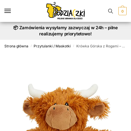
Skip
Skip
to
to
0
navigation
content
📦 Zamówienia wysyłamy zazwyczaj w 24h – pilne
realizujemy priorytetowo!
Strona główna
Przytulanki / Maskotki
Krówka Górska z Rogami – Maskotka z Charakterem (22 cm)
/
/