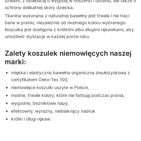
szwalni, z dbałością o wygodę w noszeniu i ubraniu, ale także o
ochrony delikatnej skóry dziecka.
Tkanina wykonana z naturalnej bawełny jest trwała i nie traci
barw w praniu, niezależnie od modnego koloru wybranego.
Koszulka jest dostępna z krótkimi albo długimi rękawkami, aby
umożliwić stylizacje w każdej porze roku.
Zalety koszulek niemowlęcych naszej
marki:
miękka i elastyczna bawełna organiczna dwułożyskowa z
certyfikatem Oeko-Tex 100,
niemowlęce koszulki uszyte w Polsce,
modne, trwałe kolory, które nie farbują podczas prania,
wygodne, bezniklowe napy,
efektowny, wyraźny, nieblaknący nadruk
krótki i długi rękaw.