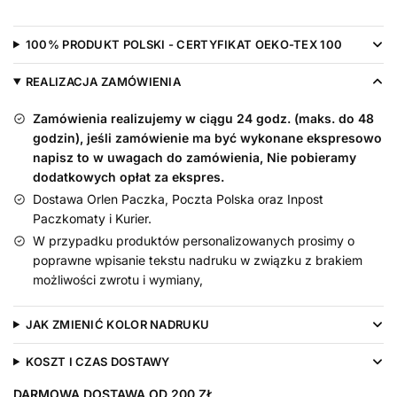
Cię
Babciu
100% PRODUKT POLSKI - CERTYFIKAT OEKO-TEX 100
z
Sercem
REALIZACJA ZAMÓWIENIA
Zamówienia realizujemy w ciągu 24 godz. (maks. do 48
godzin), jeśli zamówienie ma być wykonane ekspresowo
napisz to w uwagach do zamówienia, Nie pobieramy
dodatkowych opłat za ekspres.
Dostawa Orlen Paczka, Poczta Polska oraz Inpost
Paczkomaty i Kurier.
W przypadku produktów personalizowanych prosimy o
poprawne wpisanie tekstu nadruku w związku z brakiem
możliwości zwrotu i wymiany,
JAK ZMIENIĆ KOLOR NADRUKU
KOSZT I CZAS DOSTAWY
DARMOWA DOSTAWA OD 200 ZŁ