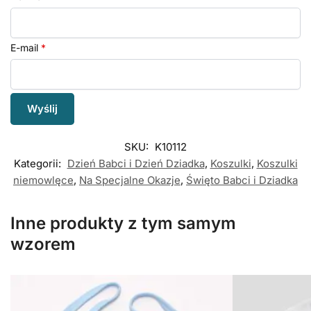
E-mail
*
SKU:
K10112
Kategorii:
Dzień Babci i Dzień Dziadka
,
Koszulki
,
Koszulki
niemowlęce
,
Na Specjalne Okazje
,
Święto Babci i Dziadka
Inne produkty z tym samym
wzorem