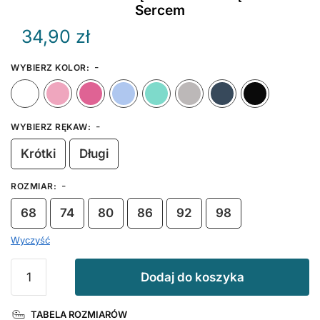
Sercem
34,90
zł
-
WYBIERZ KOLOR
:
Biały
Różowy
Ciemny Różowy
Błękitny
Miętowy
Szary
Granat
-
WYBIERZ RĘKAW
:
Krótki
Długi
-
ROZMIAR
:
68
74
80
86
92
98
Wyczyść
ilość
Dodaj do koszyka
Koszulka
niemowlęca
TABELA ROZMIARÓW
Kocham