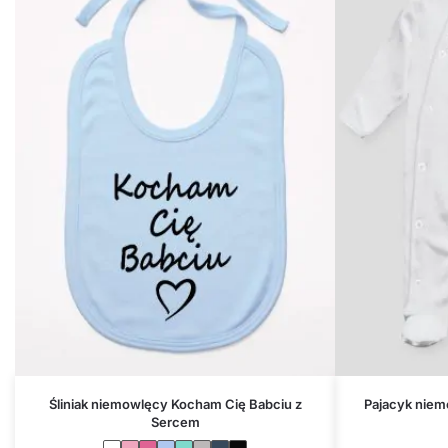
Śliniak niemowlęcy Kocham Cię Babciu z
Pajacyk niem
Sercem