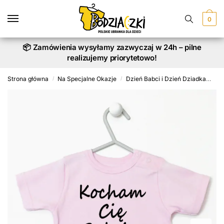
Skip
Skip
to
to
0
navigation
content
📦 Zamówienia wysyłamy zazwyczaj w 24h – pilne
realizujemy priorytetowo!
Strona główna
Na Specjalne Okazje
Dzień Babci i Dzień Dziadka
Ko
/
/