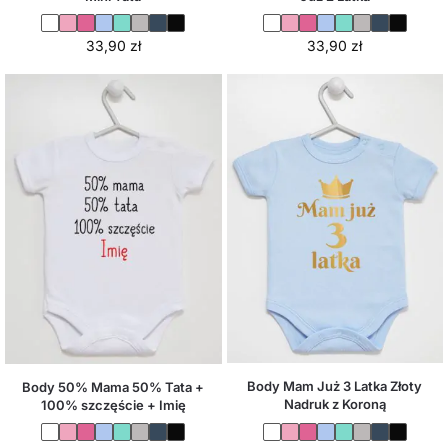
33,90
zł
33,90
zł
Body Mam Już 3 Latka Złoty
Body 50% Mama 50% Tata +
Nadruk z Koroną
100% szczęście + Imię