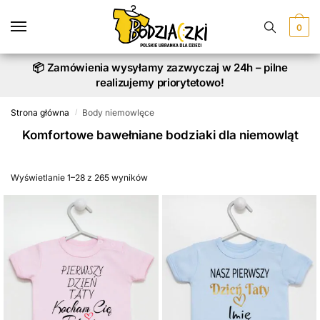
Skip
Skip
to
to
0
navigation
content
📦 Zamówienia wysyłamy zazwyczaj w 24h – pilne
realizujemy priorytetowo!
Strona główna
Body niemowlęce
/
Komfortowe bawełniane bodziaki dla niemowląt
Wyświetlanie 1–28 z 265 wyników