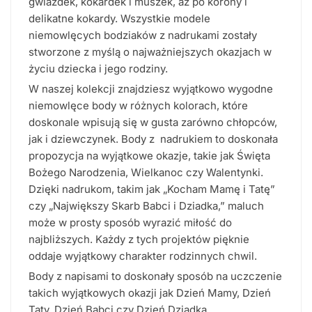
gwiazdek, kokardek i muszek, aż po korony i
delikatne kokardy. Wszystkie modele
niemowlęcych bodziaków z nadrukami zostały
stworzone z myślą o najważniejszych okazjach w
życiu dziecka i jego rodziny.
W naszej kolekcji znajdziesz wyjątkowo wygodne
niemowlęce body w różnych kolorach, które
doskonale wpisują się w gusta zarówno chłopców,
jak i dziewczynek. Body z nadrukiem to doskonała
propozycja na wyjątkowe okazje, takie jak Święta
Bożego Narodzenia, Wielkanoc czy Walentynki.
Dzięki nadrukom, takim jak „Kocham Mamę i Tatę”
czy „Największy Skarb Babci i Dziadka,” maluch
może w prosty sposób wyrazić miłość do
najbliższych. Każdy z tych projektów pięknie
oddaje wyjątkowy charakter rodzinnych chwil.
Body z napisami to doskonały sposób na uczczenie
takich wyjątkowych okazji jak Dzień Mamy, Dzień
Taty, Dzień Babci czy Dzień Dziadka.