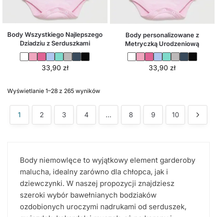
Body Wszystkiego Najlepszego
Body personalizowane z
Dziadziu z Serduszkami
Metryczką Urodzeniową
33,90
zł
33,90
zł
Wyświetlanie 1–28 z 265 wyników
1
2
3
4
…
8
9
10
Body niemowlęce to wyjątkowy element garderoby
malucha, idealny zarówno dla chłopca, jak i
dziewczynki. W naszej propozycji znajdziesz
szeroki wybór bawełnianych bodziaków
ozdobionych uroczymi nadrukami od serduszek,