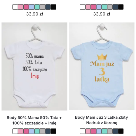
33,90
zł
33,90
zł
Body Mam Już 3 Latka Złoty
Body 50% Mama 50% Tata +
Nadruk z Koroną
100% szczęście + Imię