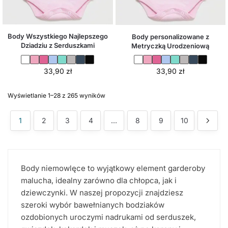
Body Wszystkiego Najlepszego
Body personalizowane z
Dziadziu z Serduszkami
Metryczką Urodzeniową
33,90
zł
33,90
zł
Wyświetlanie 1–28 z 265 wyników
1
2
3
4
…
8
9
10
Body niemowlęce to wyjątkowy element garderoby
malucha, idealny zarówno dla chłopca, jak i
dziewczynki. W naszej propozycji znajdziesz
szeroki wybór bawełnianych bodziaków
ozdobionych uroczymi nadrukami od serduszek,