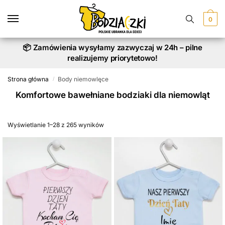
Skip
Skip
to
to
0
navigation
content
📦 Zamówienia wysyłamy zazwyczaj w 24h – pilne
realizujemy priorytetowo!
Strona główna
Body niemowlęce
/
Komfortowe bawełniane bodziaki dla niemowląt
Wyświetlanie 1–28 z 265 wyników