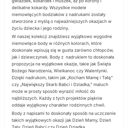
gwiazdek, kokardek i muszek, aż po korony i
delikatne kokardy. Wszystkie modele
niemowlęcych bodziaków z nadrukami zostały
stworzone z myślą o najważniejszych okazjach w
życiu dziecka i jego rodziny.
W naszej kolekcji znajdziesz wyjątkowo wygodne
niemowlęce body w różnych kolorach, które
doskonale wpisują się w gusta zarówno chłopców,
jak i dziewczynek. Body z nadrukiem to doskonała
propozycja na wyjątkowe okazje, takie jak Święta
Bożego Narodzenia, Wielkanoc czy Walentynki.
Dzięki nadrukom, takim jak „Kocham Mamę i Tatę”
czy „Największy Skarb Babci i Dziadka,” maluch
może w prosty sposób wyrazić miłość do
najbliższych. Każdy z tych projektów pięknie
oddaje wyjątkowy charakter rodzinnych chwil.
Body z napisami to doskonały sposób na uczczenie
takich wyjątkowych okazji jak Dzień Mamy, Dzień
Taty, Dzień Babci czy Dzień Dziadka.