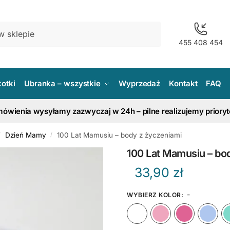
455 408 454
kotki
Ubranka – wszystkie
Wyprzedaż
Kontakt
FAQ
ówienia wysyłamy zazwyczaj w 24h – pilne realizujemy priory
Dzień Mamy
100 Lat Mamusiu – body z życzeniami
/
/
100 Lat Mamusiu – bo
33,90
zł
-
WYBIERZ KOLOR
:
Biały
Różow