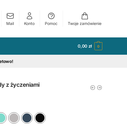
Mail
Konto
Pomoc
Twoje zamówienie
0,00
zł
0
tetowo!
dy z życzeniami
y
Ciemny Różowy
Błękitny
Miętowy
Szary
Granatowy
Czarny