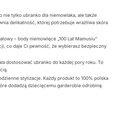
 nie tylko ubranko dla niemowlaka, ale także
ia delikatność, której potrzebuje wrażliwa skóra
anatowy – body niemowlęce „100 Lat Mamusiu”
ncji, co daje Ci pewność, że wybierasz bezpieczny
ala dostosować ubranko do każdej pory roku. To
cią.
odzienne stylizacje. Każdy produkt to 100% polska
które dodadzą dziecięcemu garderobie odrobinę