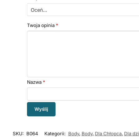
Twoja opinia
*
Nazwa
*
SKU:
B064
Kategorii:
Body
,
Body
,
Dla Chłopca
,
Dla dz