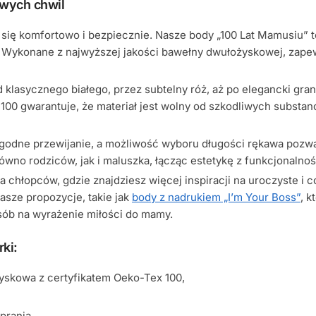
owych chwil
 się komfortowo i bezpiecznie. Nasze body „100 Lat Mamusiu” to
. Wykonane z najwyższej jakości bawełny dwułożyskowej, zapewn
 klasycznego białego, przez subtelny róż, aż po elegancki gr
x 100 gwarantuje, że materiał jest wolny od szkodliwych substa
ygodne przewijanie, a możliwość wyboru długości rękawa pozw
ówno rodziców, jak i maluszka, łącząc estetykę z funkcjonalnoś
 chłopców, gdzie znajdziesz więcej inspiracji na uroczyste i c
asze propozycje, takie jak
body z nadrukiem „I’m Your Boss”
, 
sób na wyrażenie miłości do mamy.
ki:
yskowa z certyfikatem Oeko-Tex 100,
prania,