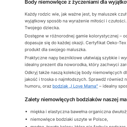
Body niemowlęce z życzeniami dla wyjątk
Każdy rodzic wie, jak ważne jest, by maluszek czuł
wyjątkowy sposób na wyrażenie miłości i czułości
Twojego dziecka.
Dostępne w różnorodnej gamie kolorystycznej – od
dopasuje się do każdej okazji. Certyfikat Oeko-Te
produkt dla swojego maluszka.
Praktyczne napy bezniklowe ułatwiają szybkie i w
idealny prezent dla noworodka, który zachwyci zar
Odkryj także naszą kolekcję body niemowlęcych dla
jakość i troska o najmłodszych. Sprawdź również n
humoru, oraz
bodziak „I Love Mama”
– idealny spo
Zalety niemowlęcych bodziaków naszej mar
miękka i elastyczna bawełna organiczna dwułoż
niemowlęce bodziaki uszyte w Polsce,
modne, trwałe kolory, które nie farbują podczas 