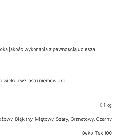
soka jakość wykonania z pewnością ucieszą
do wieku i wzrostu niemowlaka.
0,1 kg
óżowy, Błękitny, Miętowy, Szary, Granatowy, Czarny
Oeko-Tex 100