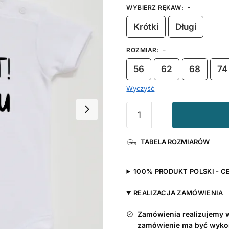
-
WYBIERZ RĘKAW
:
Krótki
Długi
-
ROZMIAR
:
56
62
68
74
Wyczyść
ilość
100
Lat
TABELA ROZMIARÓW
Mamusiu
-
body
100% PRODUKT POLSKI - C
z
życzeniami
REALIZACJA ZAMÓWIENIA
Zamówienia realizujemy w 
zamówienie ma być wyko