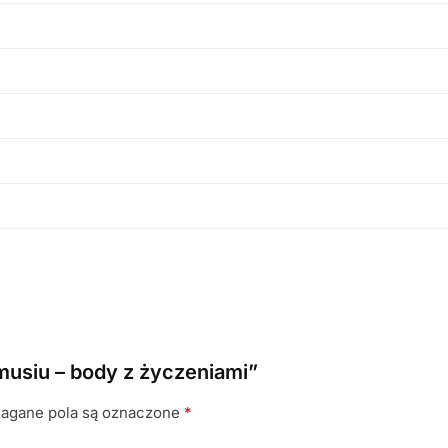
musiu – body z życzeniami”
gane pola są oznaczone
*