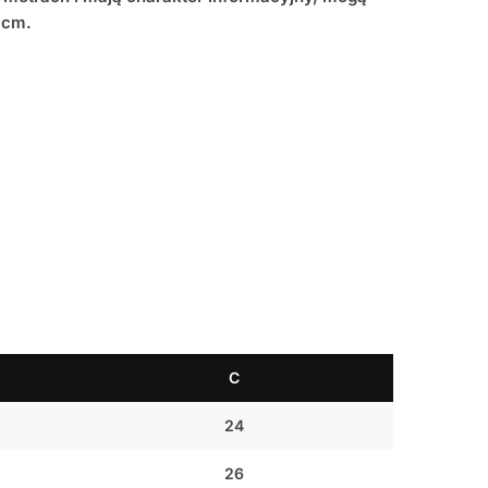
 cm.
C
24
26