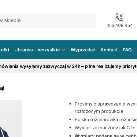
455 408 454
kotki
Ubranka – wszystkie
Wyprzedaż
Kontakt
FAQ
ówienia wysyłamy zazwyczaj w 24h – pilne realizujemy priory
ąt
Prosimy o sprawdzenie wymi
rozłożonym produkcie
Polska rozmiarówka różni s
Wymiar zaznaczony jak C to 
Wymiary podane są w centy