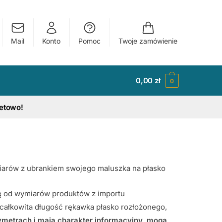
Mail
Konto
Pomoc
Twoje zamówienie
0,00
zł
0
tetowo!
arów z ubrankiem swojego maluszka na płasko
ię od wymiarów produktów z importu
całkowita długość rękawka płasko rozłożonego,
metrach i mają charakter informacyjny, mogą