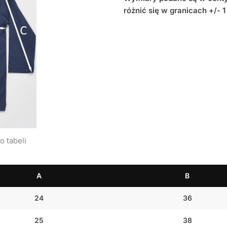
różnić się w granicach +/- 1
o tabeli
A
B
24
36
25
38