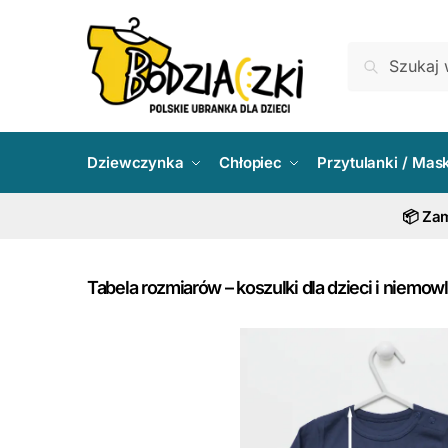
Skip
Skip
to
to
Szukaj:
Szukaj
navigation
content
Dziewczynka
Chłopiec
Przytulanki / Mas
📦 Zam
Tabela rozmiarów – koszulki dla dzieci i niemowl